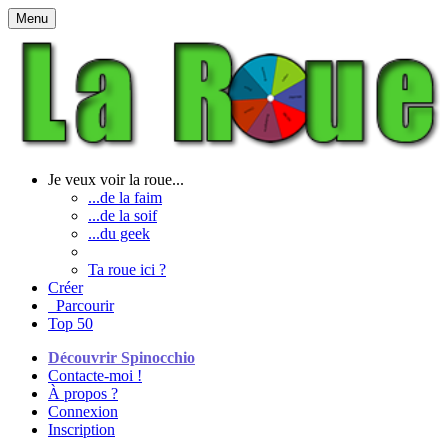
Menu
Je veux voir la roue...
...de la faim
...de la soif
...du geek
Ta roue ici ?
Créer
Parcourir
Top 50
Découvrir Spinocchio
Contacte-moi !
À propos ?
Connexion
Inscription