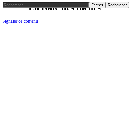
La roue des taches
Fermer
Rechercher
Signaler ce contenu