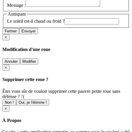
Message :
Antispam
Le soleil est-il chaud ou froid ?
Fermer
Envoyer
×
Modification d'une roue
Annuler
Modifier
×
Supprimer cette roue ?
Êtes vous sûr de vouloir supprimer cette pauvre petite roue sans
défense ? :'(
Non !
Oui, je l'élimine !
×
À Propos
Ce
site
/ cette
application (appelez ça comme vous le voulez)
a été