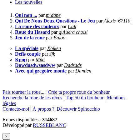
Les nouvelles
Oui non ...
par
m dane
Qui De Nous Deux Questions - Le Jeu
par
Alexis_67110
La roue des couleurs
par
Cali
Roue du Hasard
par
qui sera choisi
Jeu de la roue
par
Baloo
La spéciale
par
Xoiken
Defis couple
par
Jfk
Kpop
par
Mila
Dawdasdwsasdww
par
Dadsads
Avec qui gregoire monte
par
Damien
Fais tourner la roue...
|
Crée ta propre roue du bonheur
Recherche la roue de tes rêves
|
Top 50 du bonheur
|
Mentions
légales
Contacte-moi
|
À propos ?
|
Découvrir Spinocchio
Roues disponibles :
314687
Développé par
RUSSEBLANC
×