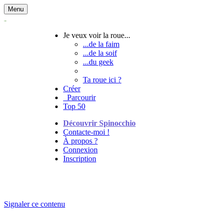
Menu
Je veux voir la roue...
...de la faim
...de la soif
...du geek
Ta roue ici ?
Créer
Parcourir
Top 50
Découvrir Spinocchio
Contacte-moi !
À propos ?
Connexion
Inscription
Signaler ce contenu