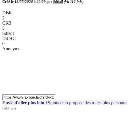
Créé le
12/05/2026 à 20:29
par
Sdfsdf
(Vu
112
fois)
Dfsfd
2
CK3
5
Sdfsdf
D4 HC
0
Anonyme
Envie d'aller plus loin ?
Spinocchio propose des roues plus personnal
Publicité