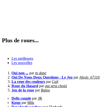
Plus de roues...
Les meilleures
Les nouvelles
Oui non ...
par
m dane
Qui De Nous Deux Questions - Le Jeu
par
Alexis_67110
La roue des couleurs
par
Cali
Roue du Hasard
par
qui sera choisi
Jeu de la roue
par
Baloo
Defis couple
par
Jfk
Kpop
par
Mila
Dawdasdwsasdww
par
Dadsads