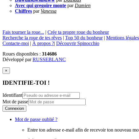
Avec qui gregoire monte
par
Damien
Chiffres
par
Vanessa
Fais tourner la roue...
|
Crée ta propre roue du bonheur
Recherche la roue de tes rêves
|
Top 50 du bonheur
|
Mentions légales
Contacte-moi
|
À propos ?
|
Découvrir Spinocchio
Roues disponibles :
314686
Développé par
RUSSEBLANC
×
IDENTIFIE-TOI !
Identifiant
Mot de passe
Connexion
Mot de passe oublié ?
Entre ton adresse e-mail afin de recevoir ton nouveau mo