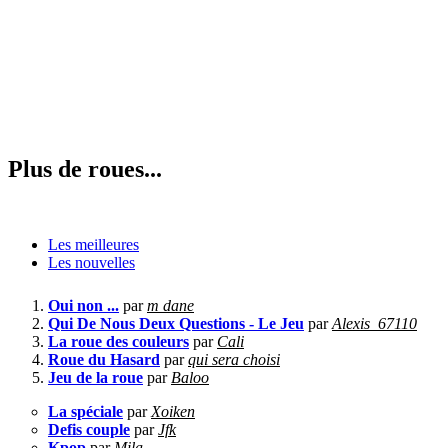
Plus de roues...
Les meilleures
Les nouvelles
Oui non ...
par
m dane
Qui De Nous Deux Questions - Le Jeu
par
Alexis_67110
La roue des couleurs
par
Cali
Roue du Hasard
par
qui sera choisi
Jeu de la roue
par
Baloo
La spéciale
par
Xoiken
Defis couple
par
Jfk
Kpop
par
Mila