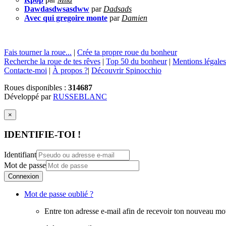
Dawdasdwsasdww
par
Dadsads
Avec qui gregoire monte
par
Damien
Fais tourner la roue...
|
Crée ta propre roue du bonheur
Recherche la roue de tes rêves
|
Top 50 du bonheur
|
Mentions légales
Contacte-moi
|
À propos ?
|
Découvrir Spinocchio
Roues disponibles :
314687
Développé par
RUSSEBLANC
×
IDENTIFIE-TOI !
Identifiant
Mot de passe
Connexion
Mot de passe oublié ?
Entre ton adresse e-mail afin de recevoir ton nouveau mo