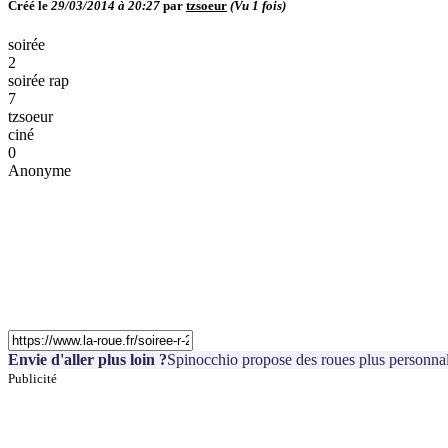
Créé le
29/03/2014 à 20:27
par
tzsoeur
(Vu
1
fois)
soirée
2
soirée rap
7
tzsoeur
ciné
0
Anonyme
Envie d'aller plus loin ?
Spinocchio propose des roues plus personnal
Publicité