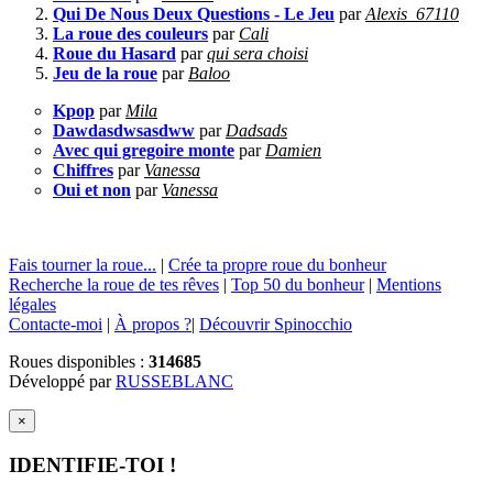
Qui De Nous Deux Questions - Le Jeu
par
Alexis_67110
La roue des couleurs
par
Cali
Roue du Hasard
par
qui sera choisi
Jeu de la roue
par
Baloo
Kpop
par
Mila
Dawdasdwsasdww
par
Dadsads
Avec qui gregoire monte
par
Damien
Chiffres
par
Vanessa
Oui et non
par
Vanessa
Fais tourner la roue...
|
Crée ta propre roue du bonheur
Recherche la roue de tes rêves
|
Top 50 du bonheur
|
Mentions
légales
Contacte-moi
|
À propos ?
|
Découvrir Spinocchio
Roues disponibles :
314685
Développé par
RUSSEBLANC
×
IDENTIFIE-TOI !