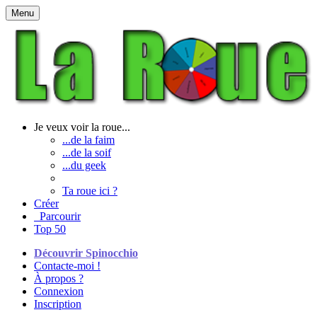
Menu
Je veux voir la roue...
...de la faim
...de la soif
...du geek
Ta roue ici ?
Créer
Parcourir
Top 50
Découvrir Spinocchio
Contacte-moi !
À propos ?
Connexion
Inscription