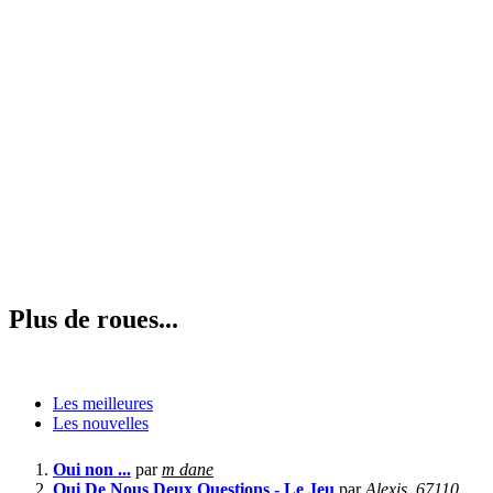
Plus de roues...
Les meilleures
Les nouvelles
Oui non ...
par
m dane
Qui De Nous Deux Questions - Le Jeu
par
Alexis_67110