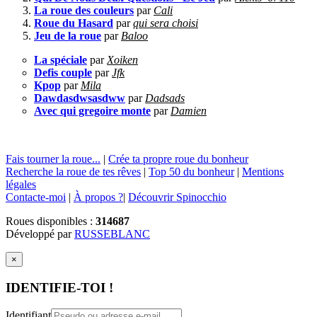
La roue des couleurs
par
Cali
Roue du Hasard
par
qui sera choisi
Jeu de la roue
par
Baloo
La spéciale
par
Xoiken
Defis couple
par
Jfk
Kpop
par
Mila
Dawdasdwsasdww
par
Dadsads
Avec qui gregoire monte
par
Damien
Fais tourner la roue...
|
Crée ta propre roue du bonheur
Recherche la roue de tes rêves
|
Top 50 du bonheur
|
Mentions
légales
Contacte-moi
|
À propos ?
|
Découvrir Spinocchio
Roues disponibles :
314687
Développé par
RUSSEBLANC
×
IDENTIFIE-TOI !
Identifiant