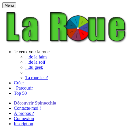
Menu
Je veux voir la roue...
...de la faim
...de la soif
...du geek
Ta roue ici ?
Créer
Parcourir
Top 50
Découvrir Spinocchio
Contacte-moi !
À propos ?
Connexion
Inscription