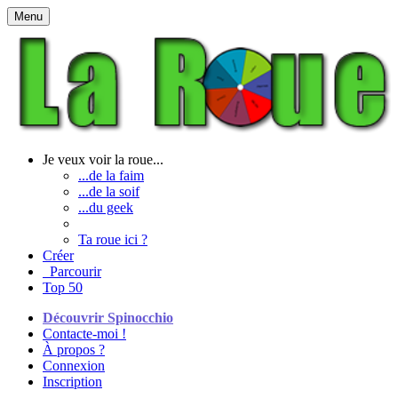
Menu
Je veux voir la roue...
...de la faim
...de la soif
...du geek
Ta roue ici ?
Créer
Parcourir
Top 50
Découvrir Spinocchio
Contacte-moi !
À propos ?
Connexion
Inscription