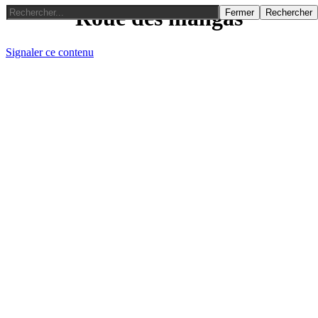
Roue des mangas
Fermer
Rechercher
Signaler ce contenu