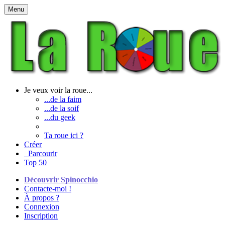
Menu
Je veux voir la roue...
...de la faim
...de la soif
...du geek
Ta roue ici ?
Créer
Parcourir
Top 50
Découvrir Spinocchio
Contacte-moi !
À propos ?
Connexion
Inscription