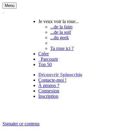
Menu
Je veux voir la roue...
...de la faim
...de la soif
...du geek
Ta roue ici ?
Créer
Parcourir
Top 50
Découvrir Spinocchio
Contacte-moi !
À propos ?
Connexion
Inscription
Signaler ce contenu