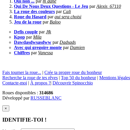
Oui non ...
par
m dane
Qui De Nous Deux Questions - Le Jeu
par
Alexis_67110
La roue des couleurs
par
Cali
Roue du Hasard
par
qui sera choisi
Jeu de la roue
par
Baloo
Defis couple
par
Jfk
Kpop
par
Mila
Dawdasdwsasdww
par
Dadsads
Avec qui gregoire monte
par
Damien
Chiffres
par
Vanessa
Fais tourner la roue...
|
Crée ta propre roue du bonheur
Recherche la roue de tes rêves
|
Top 50 du bonheur
|
Mentions légales
Contacte-moi
|
À propos ?
|
Découvrir Spinocchio
Roues disponibles :
314686
Développé par
RUSSEBLANC
×
IDENTIFIE-TOI !