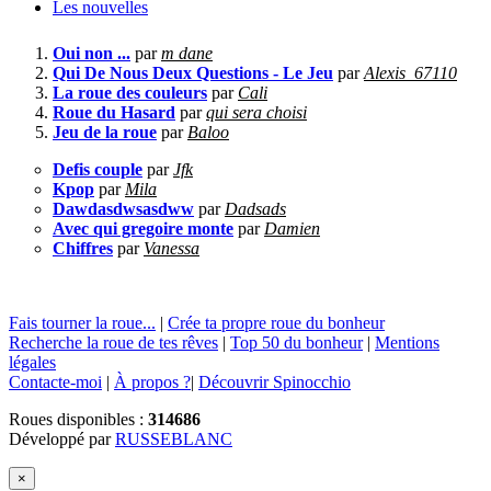
Les nouvelles
Oui non ...
par
m dane
Qui De Nous Deux Questions - Le Jeu
par
Alexis_67110
La roue des couleurs
par
Cali
Roue du Hasard
par
qui sera choisi
Jeu de la roue
par
Baloo
Defis couple
par
Jfk
Kpop
par
Mila
Dawdasdwsasdww
par
Dadsads
Avec qui gregoire monte
par
Damien
Chiffres
par
Vanessa
Fais tourner la roue...
|
Crée ta propre roue du bonheur
Recherche la roue de tes rêves
|
Top 50 du bonheur
|
Mentions
légales
Contacte-moi
|
À propos ?
|
Découvrir Spinocchio
Roues disponibles :
314686
Développé par
RUSSEBLANC
×