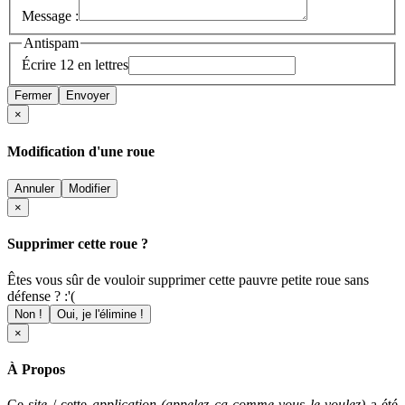
Message :
Antispam
Écrire 12 en lettres
Fermer
Envoyer
×
Modification d'une roue
Annuler
Modifier
×
Supprimer cette roue ?
Êtes vous sûr de vouloir supprimer cette pauvre petite roue sans
défense ? :'(
Non !
Oui, je l'élimine !
×
À Propos
Ce
site
/ cette
application (appelez ça comme vous le voulez)
a été