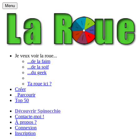
Menu
Je veux voir la roue...
...de la faim
...de la soif
...du geek
Ta roue ici ?
Créer
Parcourir
Top 50
Découvrir Spinocchio
Contacte-moi !
À propos ?
Connexion
Inscription