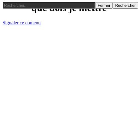
que dois je mettre
Fermer
Rechercher
Signaler ce contenu