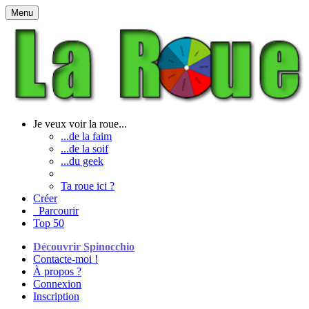
Menu
Je veux voir la roue...
...de la faim
...de la soif
...du geek
Ta roue ici ?
Créer
Parcourir
Top 50
Découvrir Spinocchio
Contacte-moi !
À propos ?
Connexion
Inscription