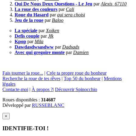
Qui De Nous Deux Questions - Le Jeu
par
Alexis_67110
La roue des couleurs
par
Cali
Roue du Hasard
par
qui sera choisi
Jeu de la roue
par
Baloo
La spéciale
par
Xoiken
Defis couple
par
Jfk
Kpop
par
Mila
Dawdasdwsasdww
par
Dadsads
Avec qui gregoire monte
par
Damien
Fais tourner la roue...
|
Crée ta propre roue du bonheur
Recherche la roue de tes rêves
|
Top 50 du bonheur
|
Mentions
légales
Contacte-moi
|
À propos ?
|
Découvrir Spinocchio
Roues disponibles :
314687
Développé par
RUSSEBLANC
×
IDENTIFIE-TOI !