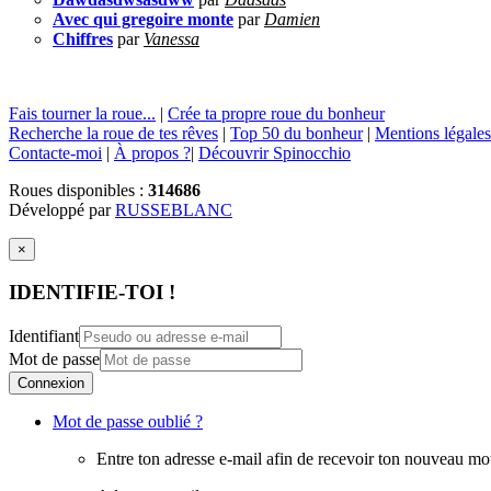
Avec qui gregoire monte
par
Damien
Chiffres
par
Vanessa
Fais tourner la roue...
|
Crée ta propre roue du bonheur
Recherche la roue de tes rêves
|
Top 50 du bonheur
|
Mentions légales
Contacte-moi
|
À propos ?
|
Découvrir Spinocchio
Roues disponibles :
314686
Développé par
RUSSEBLANC
×
IDENTIFIE-TOI !
Identifiant
Mot de passe
Connexion
Mot de passe oublié ?
Entre ton adresse e-mail afin de recevoir ton nouveau mo