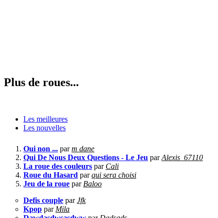
Plus de roues...
Les meilleures
Les nouvelles
Oui non ...
par
m dane
Qui De Nous Deux Questions - Le Jeu
par
Alexis_67110
La roue des couleurs
par
Cali
Roue du Hasard
par
qui sera choisi
Jeu de la roue
par
Baloo
Defis couple
par
Jfk
Kpop
par
Mila
Dawdasdwsasdww
par
Dadsads