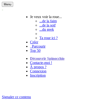
Menu
Je veux voir la roue...
...de la faim
...de la soif
...du geek
Ta roue ici ?
Créer
Parcourir
Top 50
Découvrir Spinocchio
Contacte-moi !
À propos ?
Connexion
Inscription
Signaler ce contenu