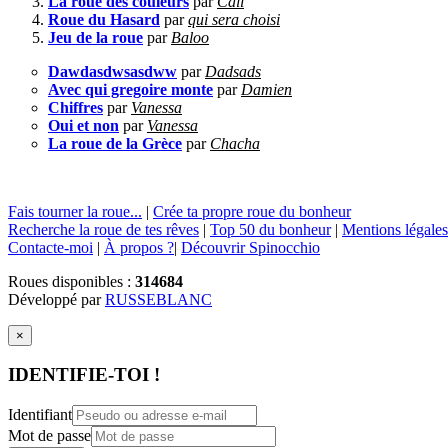
La roue des couleurs
par
Cali
Roue du Hasard
par
qui sera choisi
Jeu de la roue
par
Baloo
Dawdasdwsasdww
par
Dadsads
Avec qui gregoire monte
par
Damien
Chiffres
par
Vanessa
Oui et non
par
Vanessa
La roue de la Grèce
par
Chacha
Fais tourner la roue...
|
Crée ta propre roue du bonheur
Recherche la roue de tes rêves
|
Top 50 du bonheur
|
Mentions légales
Contacte-moi
|
À propos ?
|
Découvrir Spinocchio
Roues disponibles :
314684
Développé par
RUSSEBLANC
×
IDENTIFIE-TOI !
Identifiant
Mot de passe