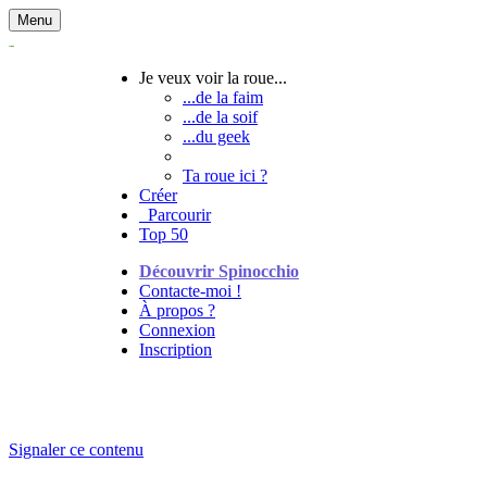
Menu
Je veux voir la roue...
...de la faim
...de la soif
...du geek
Ta roue ici ?
Créer
Parcourir
Top 50
Découvrir Spinocchio
Contacte-moi !
À propos ?
Connexion
Inscription
Signaler ce contenu