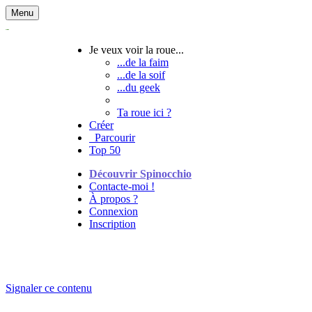
Menu
Je veux voir la roue...
...de la faim
...de la soif
...du geek
Ta roue ici ?
Créer
Parcourir
Top 50
Découvrir Spinocchio
Contacte-moi !
À propos ?
Connexion
Inscription
Signaler ce contenu