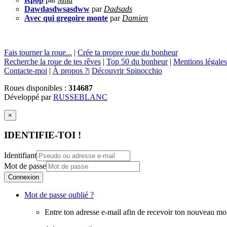
Dawdasdwsasdww
par
Dadsads
Avec qui gregoire monte
par
Damien
Fais tourner la roue...
|
Crée ta propre roue du bonheur
Recherche la roue de tes rêves
|
Top 50 du bonheur
|
Mentions légales
Contacte-moi
|
À propos ?
|
Découvrir Spinocchio
Roues disponibles :
314687
Développé par
RUSSEBLANC
×
IDENTIFIE-TOI !
Identifiant
Mot de passe
Connexion
Mot de passe oublié ?
Entre ton adresse e-mail afin de recevoir ton nouveau mo