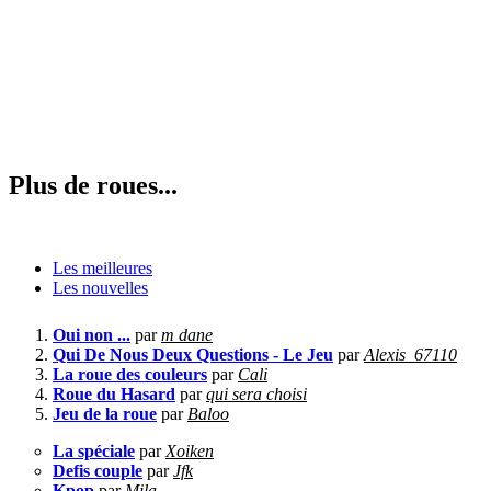
Plus de roues...
Les meilleures
Les nouvelles
Oui non ...
par
m dane
Qui De Nous Deux Questions - Le Jeu
par
Alexis_67110
La roue des couleurs
par
Cali
Roue du Hasard
par
qui sera choisi
Jeu de la roue
par
Baloo
La spéciale
par
Xoiken
Defis couple
par
Jfk
Kpop
par
Mila