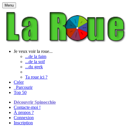
Menu
Je veux voir la roue...
...de la faim
...de la soif
...du geek
Ta roue ici ?
Créer
Parcourir
Top 50
Découvrir Spinocchio
Contacte-moi !
À propos ?
Connexion
Inscription