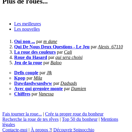
Plus de roues...
Les meilleures
Les nouvelles
Oui non ...
par
m dane
Qui De Nous Deux Questions - Le Jeu
par
Alexis_67110
La roue des couleurs
par
Cali
Roue du Hasard
par
qui sera choisi
Jeu de la roue
par
Baloo
Defis couple
par
Jfk
Kpop
par
Mila
Dawdasdwsasdww
par
Dadsads
Avec qui gregoire monte
par
Damien
Chiffres
par
Vanessa
Fais tourner la roue...
|
Crée ta propre roue du bonheur
Recherche la roue de tes rêves
|
Top 50 du bonheur
|
Mentions
légales
Contacte-moi
|
À propos ?
|
Découvrir Spinocchio