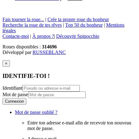
Fais tourner la roue...
|
Crée ta propre roue du bonheur
Recherche la roue de tes rêves
|
Top 50 du bonheur
|
Mentions
légales
Contacte-moi
|
À propos ?
|
Découvrir Spinocchio
Roues disponibles :
314696
Développé par
RUSSEBLANC
×
IDENTIFIE-TOI !
Identifiant
Mot de passe
Connexion
Mot de passe oublié ?
Entre ton adresse e-mail afin de recevoir ton nouveau
mot de passe.
Adresse e-mail