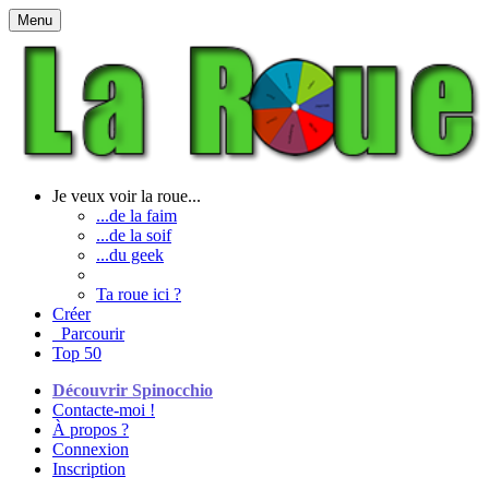
Menu
Je veux voir la roue...
...de la faim
...de la soif
...du geek
Ta roue ici ?
Créer
Parcourir
Top 50
Découvrir Spinocchio
Contacte-moi !
À propos ?
Connexion
Inscription