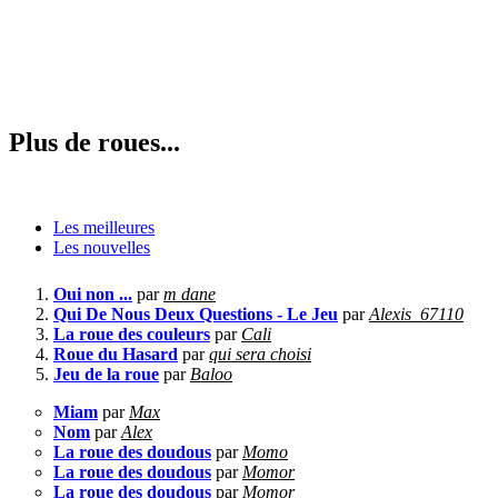
Plus de roues...
Les meilleures
Les nouvelles
Oui non ...
par
m dane
Qui De Nous Deux Questions - Le Jeu
par
Alexis_67110
La roue des couleurs
par
Cali
Roue du Hasard
par
qui sera choisi
Jeu de la roue
par
Baloo
Miam
par
Max
Nom
par
Alex
La roue des doudous
par
Momo
La roue des doudous
par
Momor
La roue des doudous
par
Momor