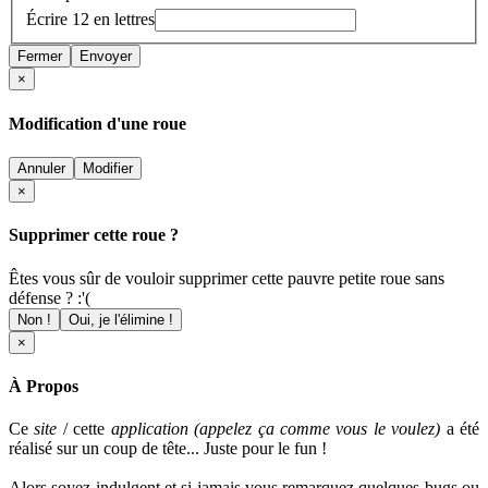
Écrire 12 en lettres
Fermer
Envoyer
×
Modification d'une roue
Annuler
Modifier
×
Supprimer cette roue ?
Êtes vous sûr de vouloir supprimer cette pauvre petite roue sans
défense ? :'(
Non !
Oui, je l'élimine !
×
À Propos
Ce
site
/ cette
application (appelez ça comme vous le voulez)
a été
réalisé sur un coup de tête... Juste pour le fun !
Alors soyez indulgent et si jamais vous remarquez quelques bugs ou