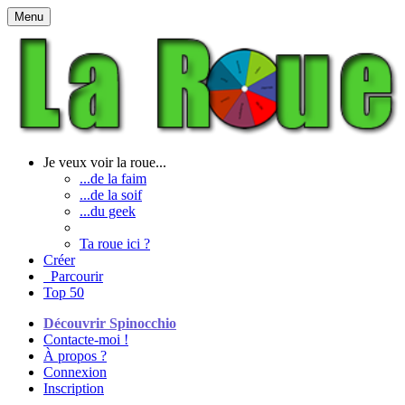
Menu
Je veux voir la roue...
...de la faim
...de la soif
...du geek
Ta roue ici ?
Créer
Parcourir
Top 50
Découvrir Spinocchio
Contacte-moi !
À propos ?
Connexion
Inscription