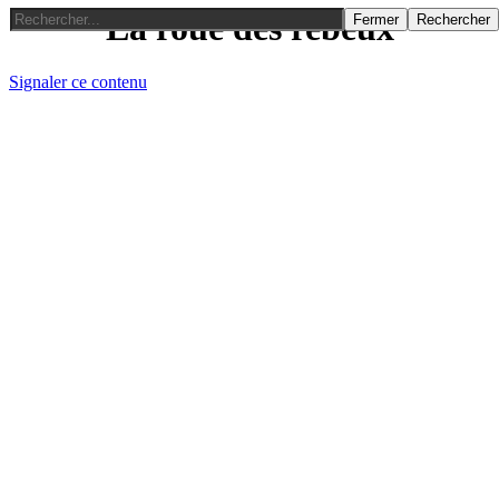
La roue des rebeux
Fermer
Rechercher
Signaler ce contenu