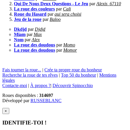
Qui De Nous Deux Questions - Le Jeu
par
Alexis_67110
La roue des couleurs
par
Cali
Roue du Hasard
par
qui sera choisi
Jeu de la roue
par
Baloo
Dkdjd
par
Djdjd
Miam
par
Max
Nom
par
Alex
La roue des doudous
par
Momo
La roue des doudous
par
Momor
Fais tourner la roue...
|
Crée ta propre roue du bonheur
Recherche la roue de tes rêves
|
Top 50 du bonheur
|
Mentions
légales
Contacte-moi
|
À propos ?
|
Découvrir Spinocchio
Roues disponibles :
314697
Développé par
RUSSEBLANC
×
IDENTIFIE-TOI !