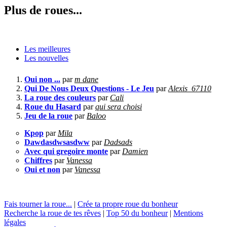
Plus de roues...
Les meilleures
Les nouvelles
Oui non ...
par
m dane
Qui De Nous Deux Questions - Le Jeu
par
Alexis_67110
La roue des couleurs
par
Cali
Roue du Hasard
par
qui sera choisi
Jeu de la roue
par
Baloo
Kpop
par
Mila
Dawdasdwsasdww
par
Dadsads
Avec qui gregoire monte
par
Damien
Chiffres
par
Vanessa
Oui et non
par
Vanessa
Fais tourner la roue...
|
Crée ta propre roue du bonheur
Recherche la roue de tes rêves
|
Top 50 du bonheur
|
Mentions
légales