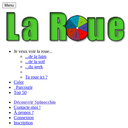
Menu
Je veux voir la roue...
...de la faim
...de la soif
...du geek
Ta roue ici ?
Créer
Parcourir
Top 50
Découvrir Spinocchio
Contacte-moi !
À propos ?
Connexion
Inscription