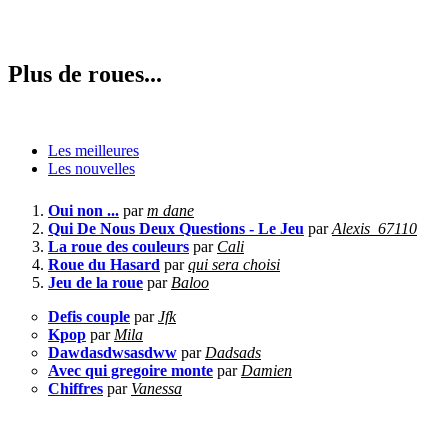
Plus de roues...
Les meilleures
Les nouvelles
Oui non ...
par
m dane
Qui De Nous Deux Questions - Le Jeu
par
Alexis_67110
La roue des couleurs
par
Cali
Roue du Hasard
par
qui sera choisi
Jeu de la roue
par
Baloo
Defis couple
par
Jfk
Kpop
par
Mila
Dawdasdwsasdww
par
Dadsads
Avec qui gregoire monte
par
Damien
Chiffres
par
Vanessa