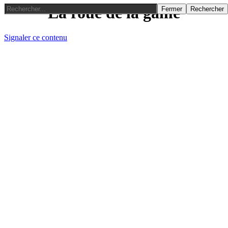
La roue de la game
Fermer
Rechercher
Signaler ce contenu