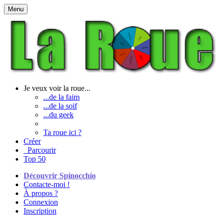
Menu
Je veux voir la roue...
...de la faim
...de la soif
...du geek
Ta roue ici ?
Créer
Parcourir
Top 50
Découvrir Spinocchio
Contacte-moi !
À propos ?
Connexion
Inscription