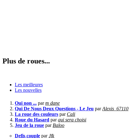
Plus de roues...
Les meilleures
Les nouvelles
Oui non ...
par
m dane
Qui De Nous Deux Questions - Le Jeu
par
Alexis_67110
La roue des couleurs
par
Cali
Roue du Hasard
par
qui sera choisi
Jeu de la roue
par
Baloo
Defis couple
par
Jfk