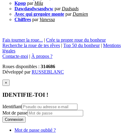
Kpop
par
Mila
Dawdasdwsasdww
par
Dadsads
Avec qui gregoire monte
par
Damien
Chiffres
par
Vanessa
Fais tourner la roue...
|
Crée ta propre roue du bonheur
Recherche la roue de tes rêves
|
Top 50 du bonheur
|
Mentions
légales
Contacte-moi
|
À propos ?
Roues disponibles :
314686
Développé par
RUSSEBLANC
×
IDENTIFIE-TOI !
Identifiant
Mot de passe
Connexion
Mot de passe oublié ?