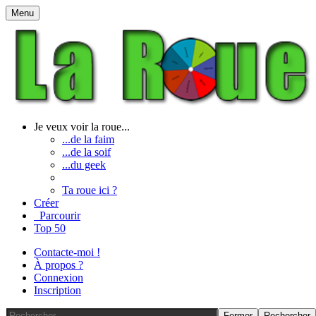
Menu
Je veux voir la roue...
...de la faim
...de la soif
...du geek
Ta roue ici ?
Créer
Parcourir
Top 50
Contacte-moi !
À propos ?
Connexion
Inscription
Fermer
Rechercher