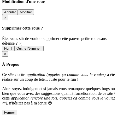
Modification d'une roue
Annuler
Modifier
×
Supprimer cette roue ?
Êtes vous sûr de vouloir supprimer cette pauvre petite roue sans
défense ? :'(
Non !
Oui, je l'élimine !
×
À Propos
Ce
site
/ cette
application (appelez ça comme vous le voulez)
a été
réalisé sur un coup de tête... Juste pour le fun !
Alors soyez indulgent et si jamais vous remarquez quelques bugs ou
bien que vous avez des suggestions quant à l'amélioration de ce
site
/
cette
application
(encore une fois, appelez ça comme vous le voulez
^^)
, n'hésitez pas à m'écrire 😉
Fermer