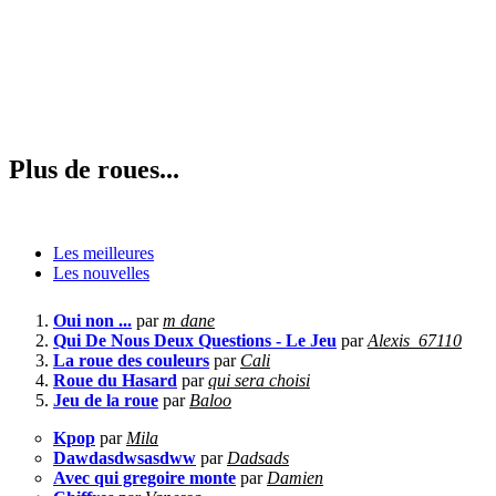
Plus de roues...
Les meilleures
Les nouvelles
Oui non ...
par
m dane
Qui De Nous Deux Questions - Le Jeu
par
Alexis_67110
La roue des couleurs
par
Cali
Roue du Hasard
par
qui sera choisi
Jeu de la roue
par
Baloo
Kpop
par
Mila
Dawdasdwsasdww
par
Dadsads
Avec qui gregoire monte
par
Damien