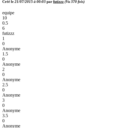
Créé le
21/07/2015 à 00:03
par
futizzz
(Vu
370
fois)
equipe
10
0.5
6
futizzz
1
0
Anonyme
1.5
0
Anonyme
2
0
Anonyme
2.5
0
Anonyme
3
0
Anonyme
3.5
0
Anonyme