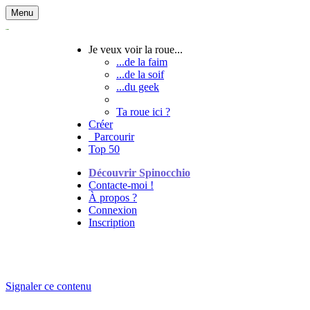
Menu
Je veux voir la roue...
...de la faim
...de la soif
...du geek
Ta roue ici ?
Créer
Parcourir
Top 50
Découvrir Spinocchio
Contacte-moi !
À propos ?
Connexion
Inscription
Signaler ce contenu