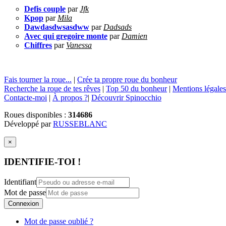
Defis couple
par
Jfk
Kpop
par
Mila
Dawdasdwsasdww
par
Dadsads
Avec qui gregoire monte
par
Damien
Chiffres
par
Vanessa
Fais tourner la roue...
|
Crée ta propre roue du bonheur
Recherche la roue de tes rêves
|
Top 50 du bonheur
|
Mentions légales
Contacte-moi
|
À propos ?
|
Découvrir Spinocchio
Roues disponibles :
314686
Développé par
RUSSEBLANC
×
IDENTIFIE-TOI !
Identifiant
Mot de passe
Connexion
Mot de passe oublié ?