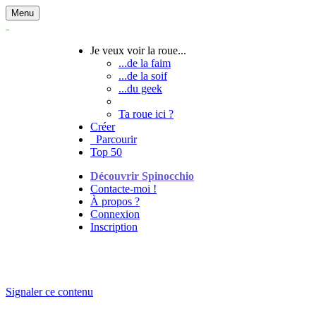
Menu
Je veux voir la roue...
...de la faim
...de la soif
...du geek
Ta roue ici ?
Créer
Parcourir
Top 50
Découvrir Spinocchio
Contacte-moi !
À propos ?
Connexion
Inscription
Signaler ce contenu