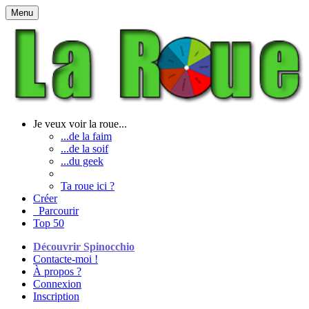
Menu
Je veux voir la roue...
...de la faim
...de la soif
...du geek
Ta roue ici ?
Créer
Parcourir
Top 50
Découvrir Spinocchio
Contacte-moi !
À propos ?
Connexion
Inscription