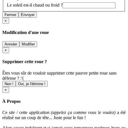
Le soleil est-il chaud ou froid ?
Fermer
Envoyer
×
Modification d'une roue
Annuler
Modifier
×
Supprimer cette roue ?
Êtes vous sûr de vouloir supprimer cette pauvre petite roue sans
défense ? :'(
Non !
Oui, je l'élimine !
×
À Propos
Ce
site
/ cette
application (appelez ça comme vous le voulez)
a été
réalisé sur un coup de tête... Juste pour le fun !
Alors soyez indulgent et si jamais vous remarquez quelques bugs ou