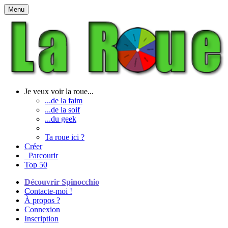
Menu
Je veux voir la roue...
...de la faim
...de la soif
...du geek
Ta roue ici ?
Créer
Parcourir
Top 50
Découvrir Spinocchio
Contacte-moi !
À propos ?
Connexion
Inscription