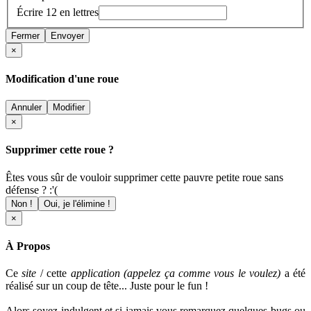
Écrire 12 en lettres
Fermer
Envoyer
×
Modification d'une roue
Annuler
Modifier
×
Supprimer cette roue ?
Êtes vous sûr de vouloir supprimer cette pauvre petite roue sans
défense ? :'(
Non !
Oui, je l'élimine !
×
À Propos
Ce
site
/ cette
application (appelez ça comme vous le voulez)
a été
réalisé sur un coup de tête... Juste pour le fun !
Alors soyez indulgent et si jamais vous remarquez quelques bugs ou