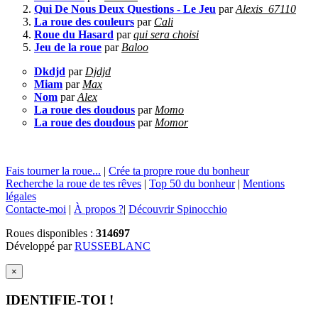
Qui De Nous Deux Questions - Le Jeu
par
Alexis_67110
La roue des couleurs
par
Cali
Roue du Hasard
par
qui sera choisi
Jeu de la roue
par
Baloo
Dkdjd
par
Djdjd
Miam
par
Max
Nom
par
Alex
La roue des doudous
par
Momo
La roue des doudous
par
Momor
Fais tourner la roue...
|
Crée ta propre roue du bonheur
Recherche la roue de tes rêves
|
Top 50 du bonheur
|
Mentions
légales
Contacte-moi
|
À propos ?
|
Découvrir Spinocchio
Roues disponibles :
314697
Développé par
RUSSEBLANC
×
IDENTIFIE-TOI !