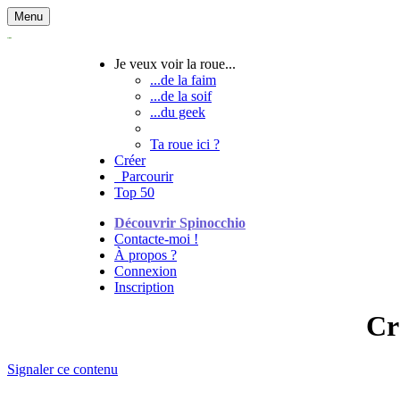
Menu
Je veux voir la roue...
...de la faim
...de la soif
...du geek
Ta roue ici ?
Créer
Parcourir
Top 50
Découvrir Spinocchio
Contacte-moi !
À propos ?
Connexion
Inscription
Cr
Signaler ce contenu