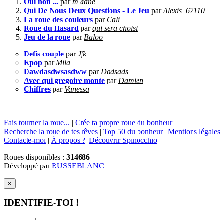
Oui non ...
par
m dane
Qui De Nous Deux Questions - Le Jeu
par
Alexis_67110
La roue des couleurs
par
Cali
Roue du Hasard
par
qui sera choisi
Jeu de la roue
par
Baloo
Defis couple
par
Jfk
Kpop
par
Mila
Dawdasdwsasdww
par
Dadsads
Avec qui gregoire monte
par
Damien
Chiffres
par
Vanessa
Fais tourner la roue...
|
Crée ta propre roue du bonheur
Recherche la roue de tes rêves
|
Top 50 du bonheur
|
Mentions légales
Contacte-moi
|
À propos ?
|
Découvrir Spinocchio
Roues disponibles :
314686
Développé par
RUSSEBLANC
×
IDENTIFIE-TOI !