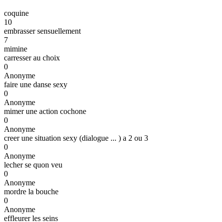
coquine
10
embrasser sensuellement
7
mimine
carresser au choix
0
Anonyme
faire une danse sexy
0
Anonyme
mimer une action cochone
0
Anonyme
creer une situation sexy (dialogue ... ) a 2 ou 3
0
Anonyme
lecher se quon veu
0
Anonyme
mordre la bouche
0
Anonyme
effleurer les seins