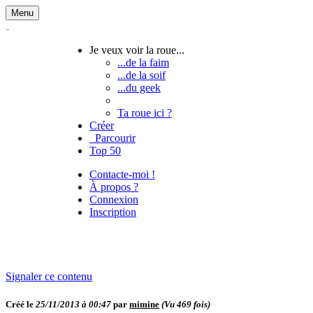
Menu
Je veux voir la roue...
...de la faim
...de la soif
...du geek
Ta roue ici ?
Créer
Parcourir
Top 50
Contacte-moi !
À propos ?
Connexion
Inscription
Signaler ce contenu
Créé le
25/11/2013 à 00:47
par
mimine
(Vu
469
fois)