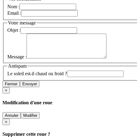
Nom :
Email :
Votre message
Objet :
Message :
Antispam
Le soleil est-il chaud ou froid ?
Fermer
Envoyer
×
Modification d'une roue
Annuler
Modifier
×
Supprimer cette roue ?