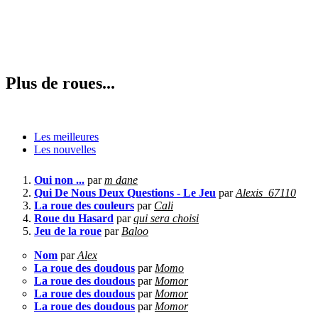
Plus de roues...
Les meilleures
Les nouvelles
Oui non ...
par
m dane
Qui De Nous Deux Questions - Le Jeu
par
Alexis_67110
La roue des couleurs
par
Cali
Roue du Hasard
par
qui sera choisi
Jeu de la roue
par
Baloo
Nom
par
Alex
La roue des doudous
par
Momo
La roue des doudous
par
Momor
La roue des doudous
par
Momor
La roue des doudous
par
Momor