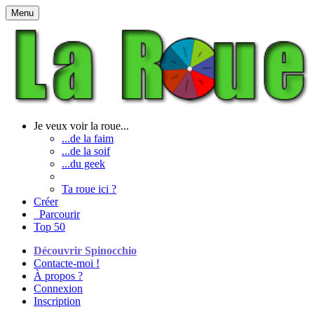
Menu
Je veux voir la roue...
...de la faim
...de la soif
...du geek
Ta roue ici ?
Créer
Parcourir
Top 50
Découvrir Spinocchio
Contacte-moi !
À propos ?
Connexion
Inscription