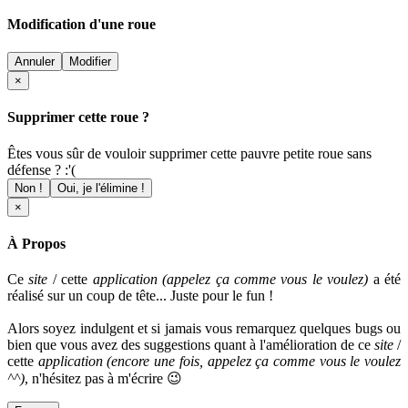
Modification d'une roue
Annuler
Modifier
×
Supprimer cette roue ?
Êtes vous sûr de vouloir supprimer cette pauvre petite roue sans
défense ? :'(
Non !
Oui, je l'élimine !
×
À Propos
Ce
site
/ cette
application (appelez ça comme vous le voulez)
a été
réalisé sur un coup de tête... Juste pour le fun !
Alors soyez indulgent et si jamais vous remarquez quelques bugs ou
bien que vous avez des suggestions quant à l'amélioration de ce
site
/
cette
application
(encore une fois, appelez ça comme vous le voulez
^^)
, n'hésitez pas à m'écrire 😉