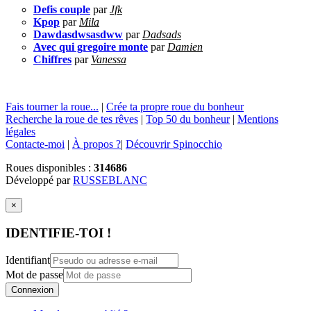
Defis couple
par
Jfk
Kpop
par
Mila
Dawdasdwsasdww
par
Dadsads
Avec qui gregoire monte
par
Damien
Chiffres
par
Vanessa
Fais tourner la roue...
|
Crée ta propre roue du bonheur
Recherche la roue de tes rêves
|
Top 50 du bonheur
|
Mentions
légales
Contacte-moi
|
À propos ?
|
Découvrir Spinocchio
Roues disponibles :
314686
Développé par
RUSSEBLANC
×
IDENTIFIE-TOI !
Identifiant
Mot de passe
Connexion