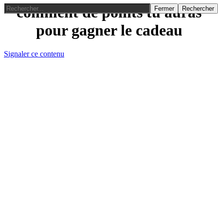
comment de points tu auras
Fermer
Rechercher
pour gagner le cadeau
Signaler ce contenu