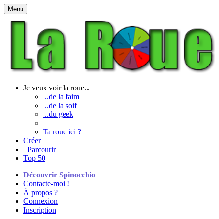
Menu
Je veux voir la roue...
...de la faim
...de la soif
...du geek
Ta roue ici ?
Créer
Parcourir
Top 50
Découvrir Spinocchio
Contacte-moi !
À propos ?
Connexion
Inscription