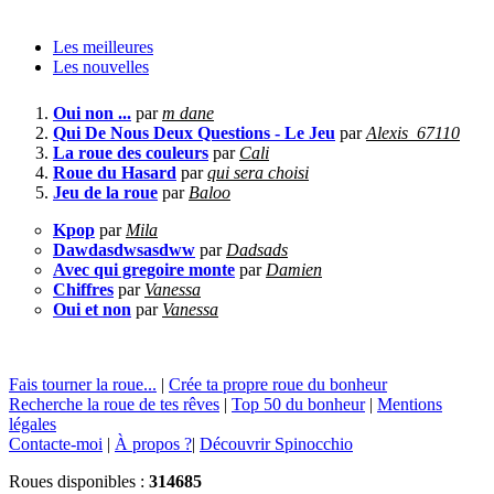
Les meilleures
Les nouvelles
Oui non ...
par
m dane
Qui De Nous Deux Questions - Le Jeu
par
Alexis_67110
La roue des couleurs
par
Cali
Roue du Hasard
par
qui sera choisi
Jeu de la roue
par
Baloo
Kpop
par
Mila
Dawdasdwsasdww
par
Dadsads
Avec qui gregoire monte
par
Damien
Chiffres
par
Vanessa
Oui et non
par
Vanessa
Fais tourner la roue...
|
Crée ta propre roue du bonheur
Recherche la roue de tes rêves
|
Top 50 du bonheur
|
Mentions
légales
Contacte-moi
|
À propos ?
|
Découvrir Spinocchio
Roues disponibles :
314685