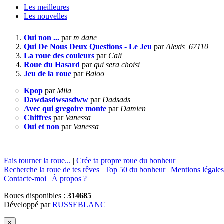
Les meilleures
Les nouvelles
Oui non ...
par
m dane
Qui De Nous Deux Questions - Le Jeu
par
Alexis_67110
La roue des couleurs
par
Cali
Roue du Hasard
par
qui sera choisi
Jeu de la roue
par
Baloo
Kpop
par
Mila
Dawdasdwsasdww
par
Dadsads
Avec qui gregoire monte
par
Damien
Chiffres
par
Vanessa
Oui et non
par
Vanessa
Fais tourner la roue...
|
Crée ta propre roue du bonheur
Recherche la roue de tes rêves
|
Top 50 du bonheur
|
Mentions légales
Contacte-moi
|
À propos ?
Roues disponibles :
314685
Développé par
RUSSEBLANC
×