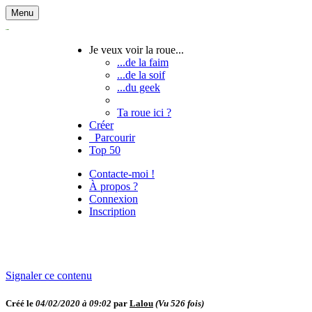
Menu
Je veux voir la roue...
...de la faim
...de la soif
...du geek
Ta roue ici ?
Créer
Parcourir
Top 50
Contacte-moi !
À propos ?
Connexion
Inscription
Signaler ce contenu
Créé le
04/02/2020 à 09:02
par
Lalou
(Vu
526
fois)