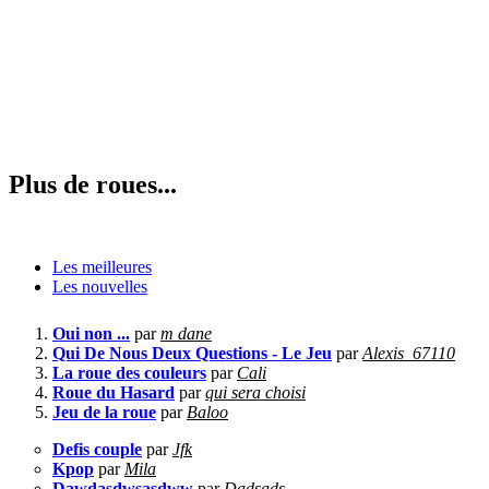
Plus de roues...
Les meilleures
Les nouvelles
Oui non ...
par
m dane
Qui De Nous Deux Questions - Le Jeu
par
Alexis_67110
La roue des couleurs
par
Cali
Roue du Hasard
par
qui sera choisi
Jeu de la roue
par
Baloo
Defis couple
par
Jfk
Kpop
par
Mila
Dawdasdwsasdww
par
Dadsads