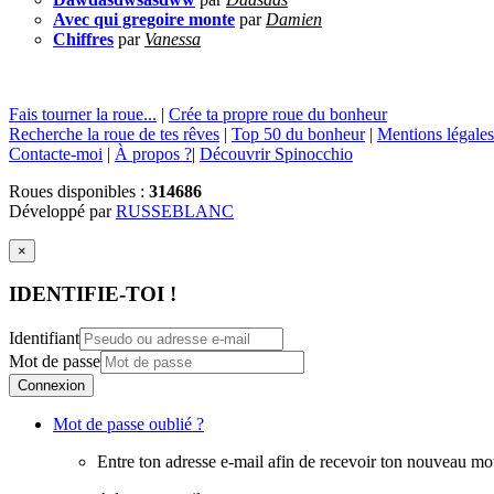
Avec qui gregoire monte
par
Damien
Chiffres
par
Vanessa
Fais tourner la roue...
|
Crée ta propre roue du bonheur
Recherche la roue de tes rêves
|
Top 50 du bonheur
|
Mentions légales
Contacte-moi
|
À propos ?
|
Découvrir Spinocchio
Roues disponibles :
314686
Développé par
RUSSEBLANC
×
IDENTIFIE-TOI !
Identifiant
Mot de passe
Connexion
Mot de passe oublié ?
Entre ton adresse e-mail afin de recevoir ton nouveau mo