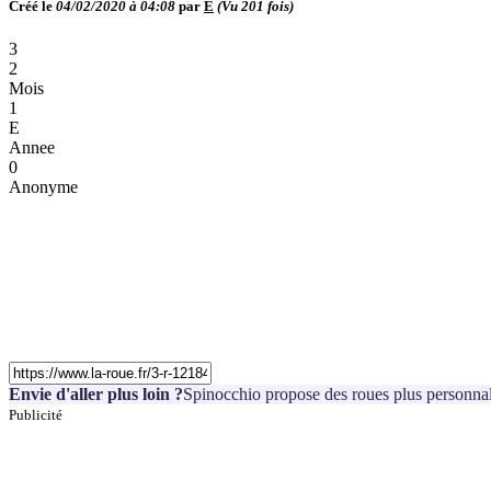
Créé le
04/02/2020 à 04:08
par
E
(Vu
201
fois)
3
2
Mois
1
E
Annee
0
Anonyme
Envie d'aller plus loin ?
Spinocchio propose des roues plus personnal
Publicité