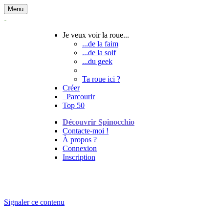
Menu
Je veux voir la roue...
...de la faim
...de la soif
...du geek
Ta roue ici ?
Créer
Parcourir
Top 50
Découvrir Spinocchio
Contacte-moi !
À propos ?
Connexion
Inscription
Signaler ce contenu