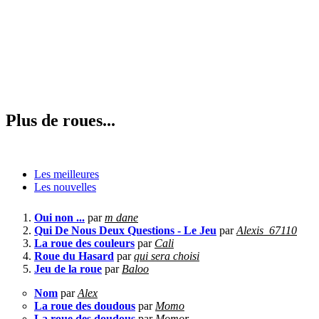
Plus de roues...
Les meilleures
Les nouvelles
Oui non ...
par
m dane
Qui De Nous Deux Questions - Le Jeu
par
Alexis_67110
La roue des couleurs
par
Cali
Roue du Hasard
par
qui sera choisi
Jeu de la roue
par
Baloo
Nom
par
Alex
La roue des doudous
par
Momo
La roue des doudous
par
Momor