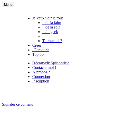
Menu
Je veux voir la roue...
...de la faim
...de la soif
...du geek
Ta roue ici ?
Créer
Parcourir
Top 50
Découvrir Spinocchio
Contacte-moi !
À propos ?
Connexion
Inscription
Signaler ce contenu