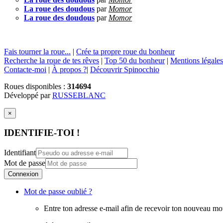
La roue des doudous
par
Momor
La roue des doudous
par
Momor
Fais tourner la roue...
|
Crée ta propre roue du bonheur
Recherche la roue de tes rêves
|
Top 50 du bonheur
|
Mentions légales
Contacte-moi
|
À propos ?
|
Découvrir Spinocchio
Roues disponibles :
314694
Développé par
RUSSEBLANC
×
IDENTIFIE-TOI !
Identifiant
Mot de passe
Connexion
Mot de passe oublié ?
Entre ton adresse e-mail afin de recevoir ton nouveau mo