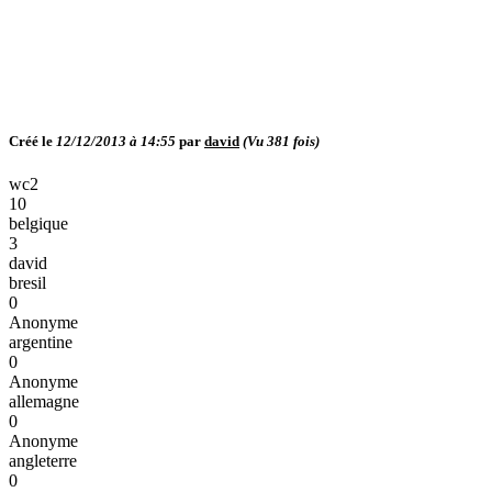
Créé le
12/12/2013 à 14:55
par
david
(Vu
381
fois)
wc2
10
belgique
3
david
bresil
0
Anonyme
argentine
0
Anonyme
allemagne
0
Anonyme
angleterre
0