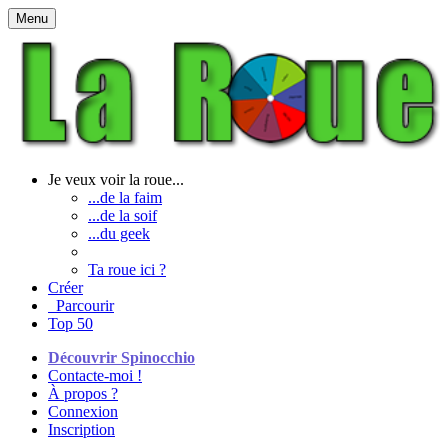
Menu
Je veux voir la roue...
...de la faim
...de la soif
...du geek
Ta roue ici ?
Créer
Parcourir
Top 50
Découvrir Spinocchio
Contacte-moi !
À propos ?
Connexion
Inscription