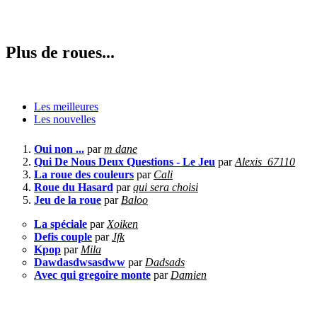
Plus de roues...
Les meilleures
Les nouvelles
Oui non ...
par
m dane
Qui De Nous Deux Questions - Le Jeu
par
Alexis_67110
La roue des couleurs
par
Cali
Roue du Hasard
par
qui sera choisi
Jeu de la roue
par
Baloo
La spéciale
par
Xoiken
Defis couple
par
Jfk
Kpop
par
Mila
Dawdasdwsasdww
par
Dadsads
Avec qui gregoire monte
par
Damien