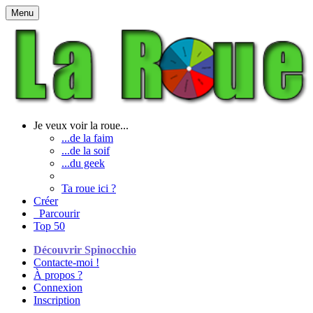
Menu
Je veux voir la roue...
...de la faim
...de la soif
...du geek
Ta roue ici ?
Créer
Parcourir
Top 50
Découvrir Spinocchio
Contacte-moi !
À propos ?
Connexion
Inscription