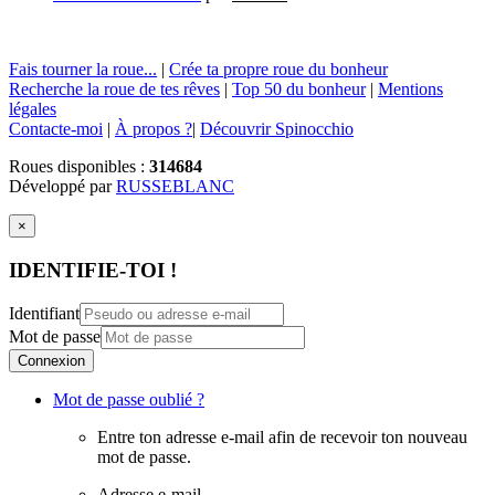
Fais tourner la roue...
|
Crée ta propre roue du bonheur
Recherche la roue de tes rêves
|
Top 50 du bonheur
|
Mentions
légales
Contacte-moi
|
À propos ?
|
Découvrir Spinocchio
Roues disponibles :
314684
Développé par
RUSSEBLANC
×
IDENTIFIE-TOI !
Identifiant
Mot de passe
Connexion
Mot de passe oublié ?
Entre ton adresse e-mail afin de recevoir ton nouveau
mot de passe.
Adresse e-mail