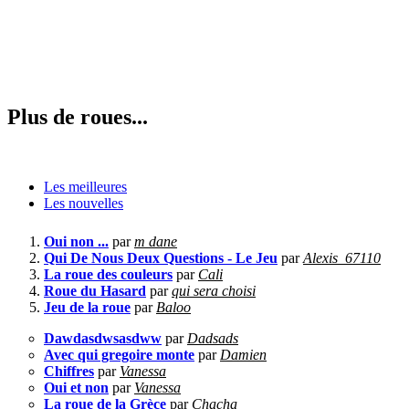
Plus de roues...
Les meilleures
Les nouvelles
Oui non ...
par
m dane
Qui De Nous Deux Questions - Le Jeu
par
Alexis_67110
La roue des couleurs
par
Cali
Roue du Hasard
par
qui sera choisi
Jeu de la roue
par
Baloo
Dawdasdwsasdww
par
Dadsads
Avec qui gregoire monte
par
Damien
Chiffres
par
Vanessa
Oui et non
par
Vanessa
La roue de la Grèce
par
Chacha