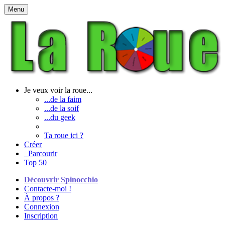
Menu
Je veux voir la roue...
...de la faim
...de la soif
...du geek
Ta roue ici ?
Créer
Parcourir
Top 50
Découvrir Spinocchio
Contacte-moi !
À propos ?
Connexion
Inscription