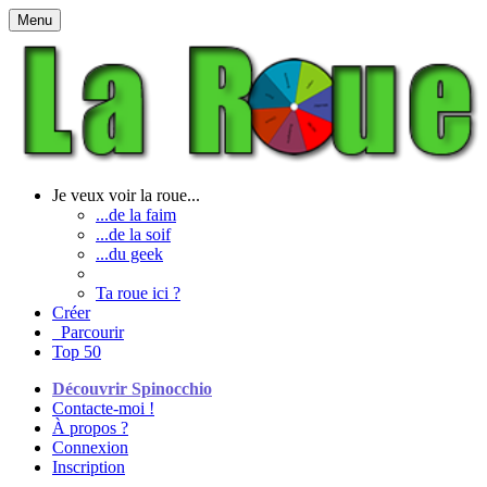
Menu
Je veux voir la roue...
...de la faim
...de la soif
...du geek
Ta roue ici ?
Créer
Parcourir
Top 50
Découvrir Spinocchio
Contacte-moi !
À propos ?
Connexion
Inscription