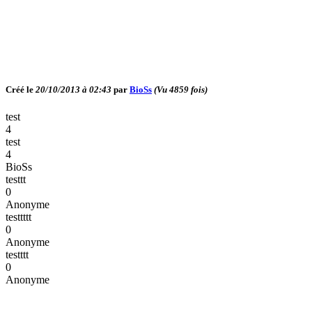
Créé le
20/10/2013 à 02:43
par
BioSs
(Vu
4859
fois)
test
4
test
4
BioSs
testtt
0
Anonyme
testtttt
0
Anonyme
testttt
0
Anonyme