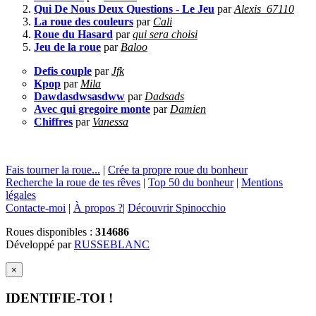
Qui De Nous Deux Questions - Le Jeu
par
Alexis_67110
La roue des couleurs
par
Cali
Roue du Hasard
par
qui sera choisi
Jeu de la roue
par
Baloo
Defis couple
par
Jfk
Kpop
par
Mila
Dawdasdwsasdww
par
Dadsads
Avec qui gregoire monte
par
Damien
Chiffres
par
Vanessa
Fais tourner la roue...
|
Crée ta propre roue du bonheur
Recherche la roue de tes rêves
|
Top 50 du bonheur
|
Mentions
légales
Contacte-moi
|
À propos ?
|
Découvrir Spinocchio
Roues disponibles :
314686
Développé par
RUSSEBLANC
×
IDENTIFIE-TOI !