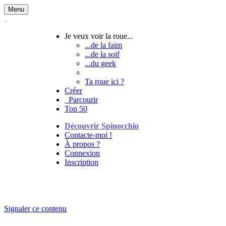
Menu
Je veux voir la roue...
...de la faim
...de la soif
...du geek
Ta roue ici ?
Créer
Parcourir
Top 50
Découvrir Spinocchio
Contacte-moi !
À propos ?
Connexion
Inscription
Signaler ce contenu