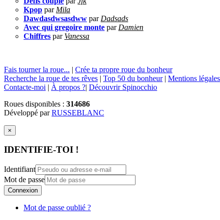
Defis couple
par
Jfk
Kpop
par
Mila
Dawdasdwsasdww
par
Dadsads
Avec qui gregoire monte
par
Damien
Chiffres
par
Vanessa
Fais tourner la roue...
|
Crée ta propre roue du bonheur
Recherche la roue de tes rêves
|
Top 50 du bonheur
|
Mentions légales
Contacte-moi
|
À propos ?
|
Découvrir Spinocchio
Roues disponibles :
314686
Développé par
RUSSEBLANC
×
IDENTIFIE-TOI !
Identifiant
Mot de passe
Connexion
Mot de passe oublié ?