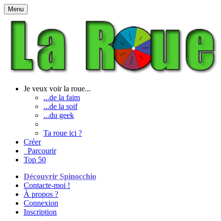
Menu
Je veux voir la roue...
...de la faim
...de la soif
...du geek
Ta roue ici ?
Créer
Parcourir
Top 50
Découvrir Spinocchio
Contacte-moi !
À propos ?
Connexion
Inscription