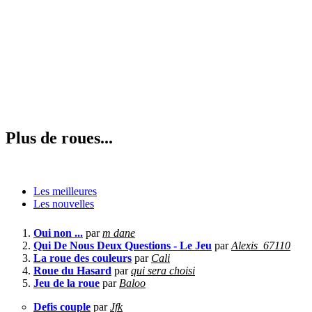
Plus de roues...
Les meilleures
Les nouvelles
Oui non ...
par
m dane
Qui De Nous Deux Questions - Le Jeu
par
Alexis_67110
La roue des couleurs
par
Cali
Roue du Hasard
par
qui sera choisi
Jeu de la roue
par
Baloo
Defis couple
par
Jfk