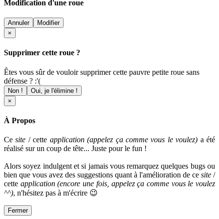
Modification d'une roue
Annuler
Modifier
×
Supprimer cette roue ?
Êtes vous sûr de vouloir supprimer cette pauvre petite roue sans
défense ? :'(
Non !
Oui, je l'élimine !
×
À Propos
Ce
site
/ cette
application (appelez ça comme vous le voulez)
a été
réalisé sur un coup de tête... Juste pour le fun !
Alors soyez indulgent et si jamais vous remarquez quelques bugs ou
bien que vous avez des suggestions quant à l'amélioration de ce
site
/
cette
application
(encore une fois, appelez ça comme vous le voulez
^^)
, n'hésitez pas à m'écrire 😉
Fermer