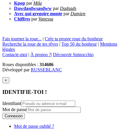
Kpop
par
Mila
Dawdasdwsasdww
par
Dadsads
Avec qui gregoire monte
par
Damien
Chiffres
par
Vanessa
Fais tourner la roue...
|
Crée ta propre roue du bonheur
Recherche la roue de tes rêves
|
Top 50 du bonheur
|
Mentions
légales
Contacte-moi
|
À propos ?
|
Découvrir Spinocchio
Roues disponibles :
314686
Développé par
RUSSEBLANC
×
IDENTIFIE-TOI !
Identifiant
Mot de passe
Connexion
Mot de passe oublié ?