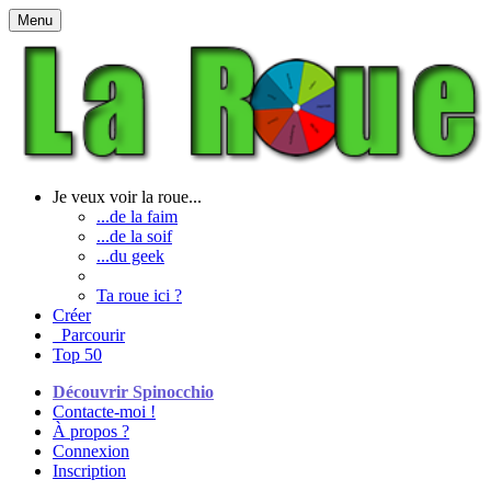
Menu
Je veux voir la roue...
...de la faim
...de la soif
...du geek
Ta roue ici ?
Créer
Parcourir
Top 50
Découvrir Spinocchio
Contacte-moi !
À propos ?
Connexion
Inscription