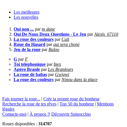
Les meilleures
Les nouvelles
Oui non ...
par
m dane
Qui De Nous Deux Questions - Le Jeu
par
Alexis_67110
La roue des couleurs
par
Cali
Roue du Hasard
par
qui sera choisi
Jeu de la roue
par
Baloo
G
par
F
Toi telephonique
par
Ines
Apéro Branle
par
Les Branleurs
La roue de babas
par
Gwigwi
La roue des couleurs
par
Ninou dans la place
Fais tourner la roue...
|
Crée ta propre roue du bonheur
Recherche la roue de tes rêves
|
Top 50 du bonheur
|
Mentions
légales
Contacte-moi
|
À propos ?
|
Découvrir Spinocchio
Roues disponibles :
314707