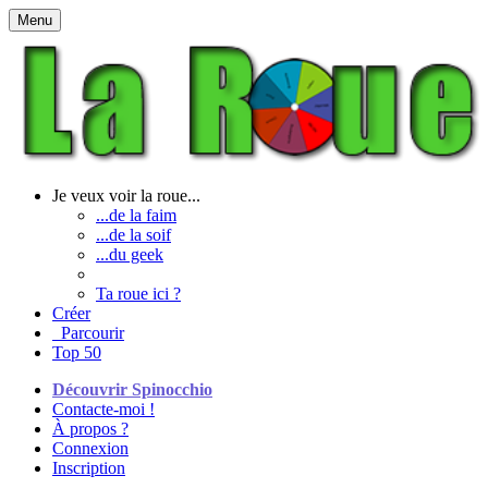
Menu
Je veux voir la roue...
...de la faim
...de la soif
...du geek
Ta roue ici ?
Créer
Parcourir
Top 50
Découvrir Spinocchio
Contacte-moi !
À propos ?
Connexion
Inscription