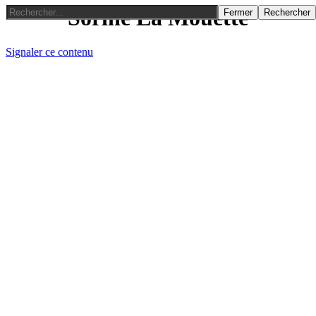
Sorine La Mouette
Fermer
Rechercher
Signaler ce contenu