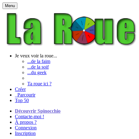
Menu
Je veux voir la roue...
...de la faim
...de la soif
...du geek
Ta roue ici ?
Créer
Parcourir
Top 50
Découvrir Spinocchio
Contacte-moi !
À propos ?
Connexion
Inscription