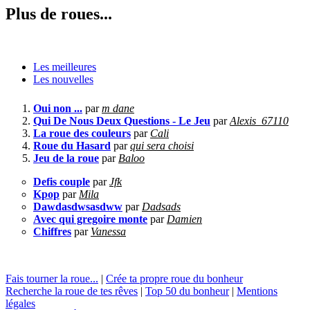
Plus de roues...
Les meilleures
Les nouvelles
Oui non ...
par
m dane
Qui De Nous Deux Questions - Le Jeu
par
Alexis_67110
La roue des couleurs
par
Cali
Roue du Hasard
par
qui sera choisi
Jeu de la roue
par
Baloo
Defis couple
par
Jfk
Kpop
par
Mila
Dawdasdwsasdww
par
Dadsads
Avec qui gregoire monte
par
Damien
Chiffres
par
Vanessa
Fais tourner la roue...
|
Crée ta propre roue du bonheur
Recherche la roue de tes rêves
|
Top 50 du bonheur
|
Mentions
légales