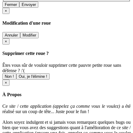
Fermer
Envoyer
×
Modification d'une roue
Annuler
Modifier
×
Supprimer cette roue ?
Êtes vous sûr de vouloir supprimer cette pauvre petite roue sans
défense ? :'(
Non !
Oui, je l'élimine !
×
À Propos
Ce
site
/ cette
application (appelez ça comme vous le voulez)
a été
réalisé sur un coup de tête... Juste pour le fun !
Alors soyez indulgent et si jamais vous remarquez quelques bugs ou
bien que vous avez des suggestions quant à l'amélioration de ce
site
/
cette
application
(encore une fois, appelez ça comme vous le voulez