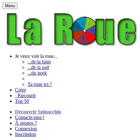
Menu
Je veux voir la roue...
...de la faim
...de la soif
...du geek
Ta roue ici ?
Créer
Parcourir
Top 50
Découvrir Spinocchio
Contacte-moi !
À propos ?
Connexion
Inscription