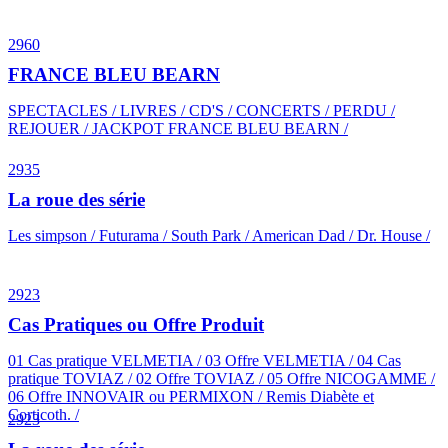
2960
FRANCE BLEU BEARN
SPECTACLES / LIVRES / CD'S / CONCERTS / PERDU /
REJOUER / JACKPOT FRANCE BLEU BEARN /
2935
La roue des série
Les simpson / Futurama / South Park / American Dad / Dr. House /
2923
Cas Pratiques ou Offre Produit
01 Cas pratique VELMETIA / 03 Offre VELMETIA / 04 Cas
pratique TOVIAZ / 02 Offre TOVIAZ / 05 Offre NICOGAMME /
06 Offre INNOVAIR ou PERMIXON / Remis Diabète et
Corticoth. /
2923