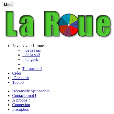
Menu
Je veux voir la roue...
...de la faim
...de la soif
...du geek
Ta roue ici ?
Créer
Parcourir
Top 50
Découvrir Spinocchio
Contacte-moi !
À propos ?
Connexion
Inscription