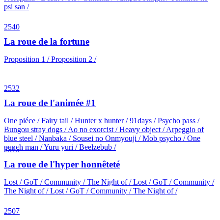
psi san /
2540
La roue de la fortune
Proposition 1 / Proposition 2 /
2532
La roue de l'animée #1
One piéce / Fairy tail / Hunter x hunter / 91days / Psycho pass /
Bungou stray dogs / Ao no exorcist / Heavy object / Arpeggio of
blue steel / Nanbaka / Sousei no Onmyouji / Mob psycho / One
punch man / Yuru yuri / Beelzebub /
2515
La roue de l'hyper honnêteté
Lost / GoT / Community / The Night of / Lost / GoT / Community /
The Night of / Lost / GoT / Community / The Night of /
2507