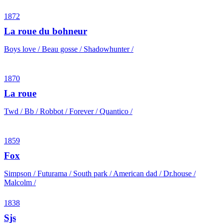
1872
La roue du bohneur
Boys love / Beau gosse / Shadowhunter /
1870
La roue
Twd / Bb / Robbot / Forever / Quantico /
1859
Fox
Simpson / Futurama / South park / American dad / Dr.house /
Malcolm /
1838
Sjs