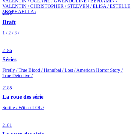
VALENTIN / OCEANE / GWENDOLINE / BENJAMIN /
VALENTIN / CHRISTOPHER / STEEVEN / ELISA / ESTELLE
/ RAPHAELLA /
2196
Draft
1 / 2 / 3 /
2186
Séries
Firefly / True Blood / Hannibal / Lost / American Horror Story /
True Detective /
2185
La roue des série
Sortire / Wii u / LOL /
2181