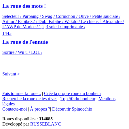
La roue des mots !
Selecteur / Parpaing / Swag / Cornichon / Olive / Petite saucisse /
Arthur / Fabibe32 / Dubi Fabibe / Wakdo / Le chiens à Alexandre /
L'AWP de Morice / 1,2,3 soleil / Imprimante /
1443
La roue de l'ennuie
Sortire / Wii u / LOL /
Suivant >
Fais tourner la roue...
|
Crée ta propre roue du bonheur
Recherche la roue de tes rêves
|
Top 50 du bonheur
|
Mentions
légales
Contacte-moi
|
À propos ?
|
Découvrir Spinocchio
Roues disponibles :
314685
Développé par
RUSSEBLANC