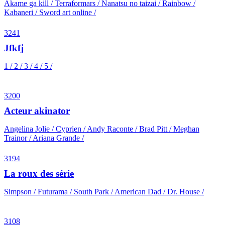
Akame ga kill / Terraformars / Nanatsu no taizai / Rainbow /
Kabaneri / Sword art online /
3241
Jfkfj
1 / 2 / 3 / 4 / 5 /
3200
Acteur akinator
Angelina Jolie / Cyprien / Andy Raconte / Brad Pitt / Meghan
Trainor / Ariana Grande /
3194
La roux des série
Simpson / Futurama / South Park / American Dad / Dr. House /
3108