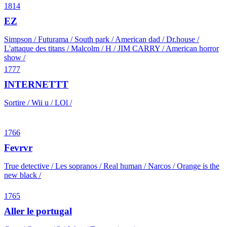
1814
EZ
Simpson / Futurama / South park / American dad / Dr.house /
L'attaque des titans / Malcolm / H / JIM CARRY / American horror
show /
1777
INTERNETTT
Sortire / Wii u / LOl /
1766
Fevrvr
True detective / Les sopranos / Real human / Narcos / Orange is the
new black /
1765
Aller le portugal