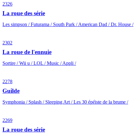
2326
La roue des série
Les simpson / Futurama / South Park / American Dad / Dr. House /
2302
La roue de l'ennuie
Sortire / Wii u / LOL / Music / Appli /
2278
Guilde
Symphonia / Splash / Sleeping Art / Les 30 épéiste de la brume /
2269
La roue des série