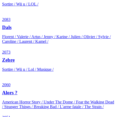
Sortire / Wii u / LOL /
2083
Dals
Florent / Valerie / Artus / Jenny / Karine / Julien / Olivier / Sylvie /
Caroline / Laurent / Kamel /
2073
Zebre
Sortire / Wii u / Lol / Musique /
2060
Alors ?
American Horror Story / Under The Dome / Fear the Walking Dead
/ Stranger Things / Breaking Bad / L'arme fatale / The Strain /