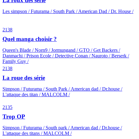
La roux des série
Les simpson / Futurama / South Park / American Dad / Dr. House /
2138
Quel manga choisir ?
Queen's Blade / Norn9 / Jormungand / GTO / Get Backers /
Danmachi / Prison Ecole / Detective Conan / Nauroto / Berserk /
Family Guy /
2138
La roue des série
Simpson / Futurama / South Park / American dad / Dr.house /
L'attaque des titan / MALCOLM /
2135
Trop OP
Simpson / Futurama / South park / American dad / Dr.house /
L'attaque des titans / MALCOLM /