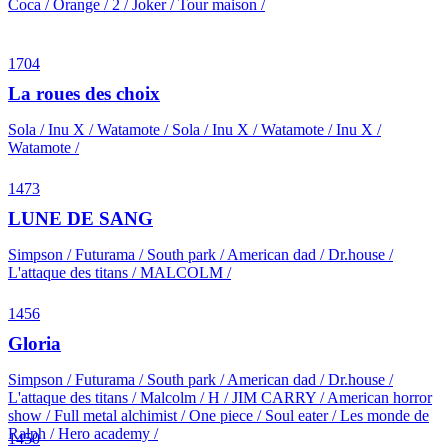
Coca / Orange / 2 / Joker / Tour maison /
1704
La roues des choix
Sola / Inu X / Watamote / Sola / Inu X / Watamote / Inu X /
Watamote /
1473
LUNE DE SANG
Simpson / Futurama / South park / American dad / Dr.house /
L'attaque des titans / MALCOLM /
1456
Gloria
Simpson / Futurama / South park / American dad / Dr.house /
L'attaque des titans / Malcolm / H / JIM CARRY / American horror
show / Full metal alchimist / One piece / Soul eater / Les monde de
Ralph / Hero academy /
1450