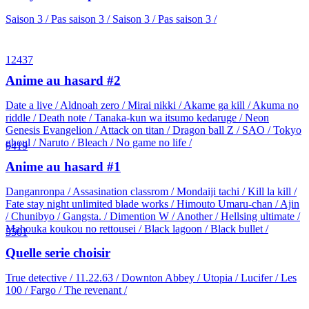
Saison 3 / Pas saison 3 / Saison 3 / Pas saison 3 /
12437
Anime au hasard #2
Date a live / Aldnoah zero / Mirai nikki / Akame ga kill / Akuma no
riddle / Death note / Tanaka-kun wa itsumo kedaruge / Neon
Genesis Evangelion / Attack on titan / Dragon ball Z / SAO / Tokyo
ghoul / Naruto / Bleach / No game no life /
9419
Anime au hasard #1
Danganronpa / Assasination classrom / Mondaiji tachi / Kill la kill /
Fate stay night unlimited blade works / Himouto Umaru-chan / Ajin
/ Chunibyo / Gangsta. / Dimention W / Another / Hellsing ultimate /
Mahouka koukou no rettousei / Black lagoon / Black bullet /
5501
Quelle serie choisir
True detective / 11.22.63 / Downton Abbey / Utopia / Lucifer / Les
100 / Fargo / The revenant /