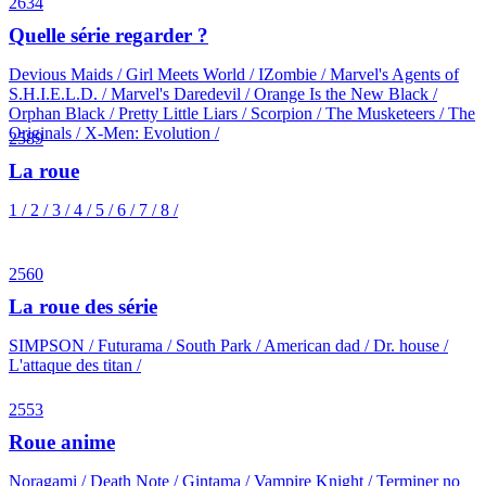
2634
Quelle série regarder ?
Devious Maids / Girl Meets World / IZombie / Marvel's Agents of
S.H.I.E.L.D. / Marvel's Daredevil / Orange Is the New Black /
Orphan Black / Pretty Little Liars / Scorpion / The Musketeers / The
Originals / X-Men: Evolution /
2589
La roue
1 / 2 / 3 / 4 / 5 / 6 / 7 / 8 /
2560
La roue des série
SIMPSON / Futurama / South Park / American dad / Dr. house /
L'attaque des titan /
2553
Roue anime
Noragami / Death Note / Gintama / Vampire Knight / Terminer no