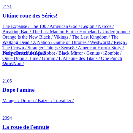
2131
Ultime roue des Séries!
The Expanse / The 100 / American God / Legion / Narcos /
Breaking Bad / The Last Man on Earth / Homeland / Underground /
Orange Is the New Black / Vikings / The Last Kingdom / The
Walking Dead / Z Nation / Game of Thrones / Westworld / Reign /
2111
The Crown / Stranger Things / Sense8 / American Horror Story /
Fidj rentre ou pas
Penny Dreadful / Mr. Robot / Black Mirror / Genius / iZombie /
Once Upon a Time / Grimm / L'Attaque des Titans / One Punch
Oui / Non /
Man /
2105
Dope l'amine
Manger / Dormir / Baizer / Travailler /
2094
La roue de l'ennuie