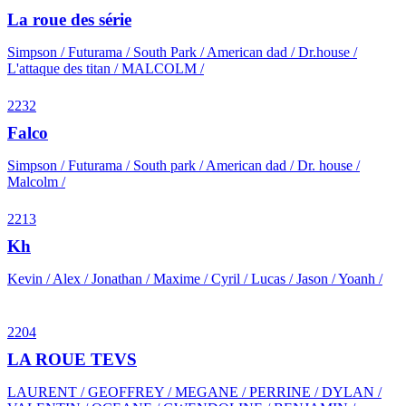
La roue des série
Simpson / Futurama / South Park / American dad / Dr.house /
L'attaque des titan / MALCOLM /
2232
Falco
Simpson / Futurama / South park / American dad / Dr. house /
Malcolm /
2213
Kh
Kevin / Alex / Jonathan / Maxime / Cyril / Lucas / Jason / Yoanh /
2204
LA ROUE TEVS
LAURENT / GEOFFREY / MEGANE / PERRINE / DYLAN /