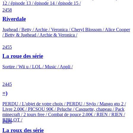
12 / épisode 13 / épisode 14 / épisode 15 /
2458
Riverdale
Jughead / Betty / Archie / Veronica / Cheryl Blossom / Alice Cooper
/ Betty & Jughead / Archie & Veronica /
2455
La roue des série
Sortire / Wii u / LOL / Music / Appli /
2445
=)
PERDU / L'objet de votre choix / PERDU / Stylo / Mango gto 2 /
Livre 2.00€ / PICSOU 90€ / Peluche / Casquette, chapeau / Pack
minecraft / 2 tours free / Combat de pouce 2.00€ / RIEN / RIEN /
BIBLOT /
2426
La roux des série