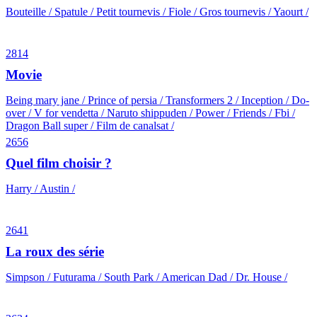
Bouteille / Spatule / Petit tournevis / Fiole / Gros tournevis / Yaourt /
2814
Movie
Being mary jane / Prince of persia / Transformers 2 / Inception / Do-
over / V for vendetta / Naruto shippuden / Power / Friends / Fbi /
Dragon Ball super / Film de canalsat /
2656
Quel film choisir ?
Harry / Austin /
2641
La roux des série
Simpson / Futurama / South Park / American Dad / Dr. House /