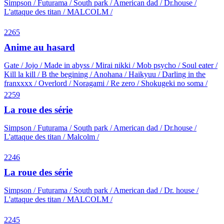
Simpson / Futurama / South park / American dad / Dr.house /
L'attaque des titan / MALCOLM /
2265
Anime au hasard
Gate / Jojo / Made in abyss / Mirai nikki / Mob psycho / Soul eater /
Kill la kill / B the begining / Anohana / Haikyuu / Darling in the
franxxxx / Overlord / Noragami / Re zero / Shokugeki no soma /
2259
La roue des série
Simpson / Futurama / South park / American dad / Dr.house /
L'attaque des titan / Malcolm /
2246
La roue des série
Simpson / Futurama / South park / American dad / Dr. house /
L'attaque des titan / MALCOLM /
2245