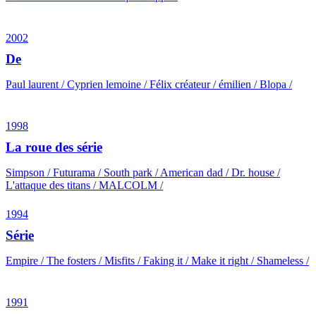
2002
De
Paul laurent / Cyprien lemoine / Félix créateur / émilien / Blopa /
1998
La roue des série
Simpson / Futurama / South park / American dad / Dr. house /
L'attaque des titans / MALCOLM /
1994
Série
Empire / The fosters / Misfits / Faking it / Make it right / Shameless /
1991