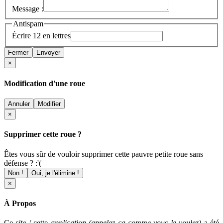
Message :
Antispam
Écrire 12 en lettres
Fermer
Envoyer
×
Modification d'une roue
Annuler
Modifier
×
Supprimer cette roue ?
Êtes vous sûr de vouloir supprimer cette pauvre petite roue sans
défense ? :'(
Non !
Oui, je l'élimine !
×
À Propos
Ce
site
/ cette
application (appelez ça comme vous le voulez)
a été