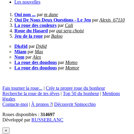
Les nouvelles
Oui non ...
par
m dane
Qui De Nous Deux Questions - Le Jeu
par
Alexis_67110
La roue des couleurs
par
Cali
Roue du Hasard
par
qui sera choisi
Jeu de la roue
par
Baloo
Dkdjd
par
Djdjd
Miam
par
Max
Nom
par
Alex
La roue des doudous
par
Momo
La roue des doudous
par
Momor
Fais tourner la roue...
|
Crée ta propre roue du bonheur
Recherche la roue de tes rêves
|
Top 50 du bonheur
|
Mentions
légales
Contacte-moi
|
À propos ?
|
Découvrir Spinocchio
Roues disponibles :
314697
Développé par
RUSSEBLANC
×