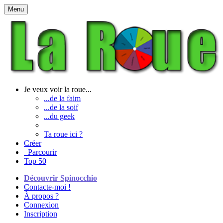
Menu
Je veux voir la roue...
...de la faim
...de la soif
...du geek
Ta roue ici ?
Créer
Parcourir
Top 50
Découvrir Spinocchio
Contacte-moi !
À propos ?
Connexion
Inscription