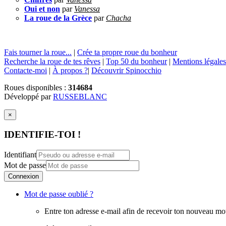
Oui et non
par
Vanessa
La roue de la Grèce
par
Chacha
Fais tourner la roue...
|
Crée ta propre roue du bonheur
Recherche la roue de tes rêves
|
Top 50 du bonheur
|
Mentions légales
Contacte-moi
|
À propos ?
|
Découvrir Spinocchio
Roues disponibles :
314684
Développé par
RUSSEBLANC
×
IDENTIFIE-TOI !
Identifiant
Mot de passe
Connexion
Mot de passe oublié ?
Entre ton adresse e-mail afin de recevoir ton nouveau mo