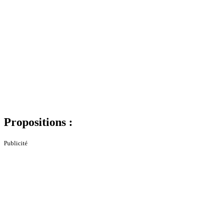
Propositions :
Publicité