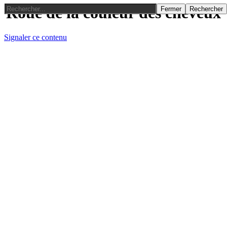
Roue de la couleur des cheveux
Fermer
Rechercher
Signaler ce contenu