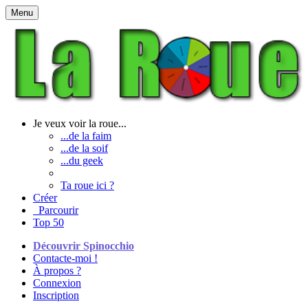
Menu
Je veux voir la roue...
...de la faim
...de la soif
...du geek
Ta roue ici ?
Créer
Parcourir
Top 50
Découvrir Spinocchio
Contacte-moi !
À propos ?
Connexion
Inscription