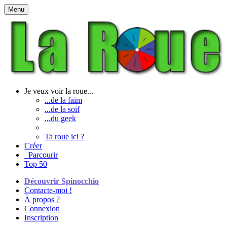
Menu
Je veux voir la roue...
...de la faim
...de la soif
...du geek
Ta roue ici ?
Créer
Parcourir
Top 50
Découvrir Spinocchio
Contacte-moi !
À propos ?
Connexion
Inscription