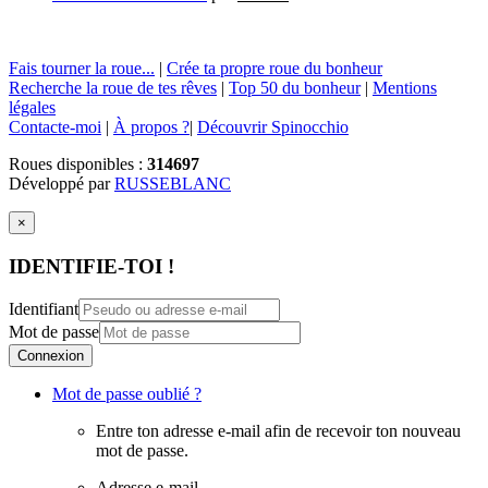
Fais tourner la roue...
|
Crée ta propre roue du bonheur
Recherche la roue de tes rêves
|
Top 50 du bonheur
|
Mentions
légales
Contacte-moi
|
À propos ?
|
Découvrir Spinocchio
Roues disponibles :
314697
Développé par
RUSSEBLANC
×
IDENTIFIE-TOI !
Identifiant
Mot de passe
Connexion
Mot de passe oublié ?
Entre ton adresse e-mail afin de recevoir ton nouveau
mot de passe.
Adresse e-mail