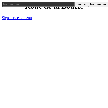
Roue de la Bouffe
Fermer
Rechercher
Signaler ce contenu