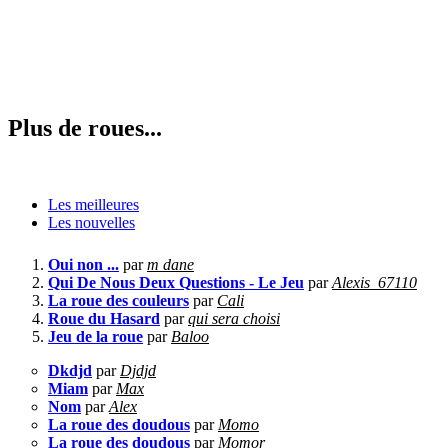
Plus de roues...
Les meilleures
Les nouvelles
Oui non ...
par
m dane
Qui De Nous Deux Questions - Le Jeu
par
Alexis_67110
La roue des couleurs
par
Cali
Roue du Hasard
par
qui sera choisi
Jeu de la roue
par
Baloo
Dkdjd
par
Djdjd
Miam
par
Max
Nom
par
Alex
La roue des doudous
par
Momo
La roue des doudous
par
Momor