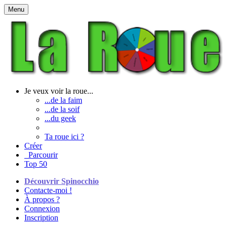
Menu
Je veux voir la roue...
...de la faim
...de la soif
...du geek
Ta roue ici ?
Créer
Parcourir
Top 50
Découvrir Spinocchio
Contacte-moi !
À propos ?
Connexion
Inscription