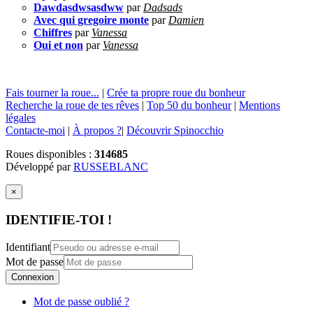
Dawdasdwsasdww
par
Dadsads
Avec qui gregoire monte
par
Damien
Chiffres
par
Vanessa
Oui et non
par
Vanessa
Fais tourner la roue...
|
Crée ta propre roue du bonheur
Recherche la roue de tes rêves
|
Top 50 du bonheur
|
Mentions
légales
Contacte-moi
|
À propos ?
|
Découvrir Spinocchio
Roues disponibles :
314685
Développé par
RUSSEBLANC
×
IDENTIFIE-TOI !
Identifiant
Mot de passe
Connexion
Mot de passe oublié ?