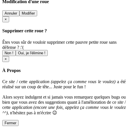
Modification d'une roue
Annuler
Modifier
×
Supprimer cette roue ?
Êtes vous sûr de vouloir supprimer cette pauvre petite roue sans
défense ? :'(
Non !
Oui, je l'élimine !
×
À Propos
Ce
site
/ cette
application (appelez ça comme vous le voulez)
a été
réalisé sur un coup de tête... Juste pour le fun !
Alors soyez indulgent et si jamais vous remarquez quelques bugs ou
bien que vous avez des suggestions quant à l'amélioration de ce
site
/
cette
application
(encore une fois, appelez ça comme vous le voulez
^^)
, n'hésitez pas à m'écrire 😉
Fermer