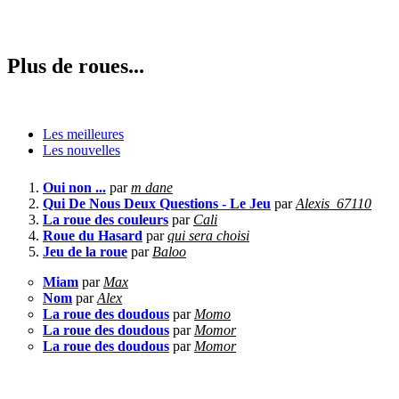
Plus de roues...
Les meilleures
Les nouvelles
Oui non ...
par
m dane
Qui De Nous Deux Questions - Le Jeu
par
Alexis_67110
La roue des couleurs
par
Cali
Roue du Hasard
par
qui sera choisi
Jeu de la roue
par
Baloo
Miam
par
Max
Nom
par
Alex
La roue des doudous
par
Momo
La roue des doudous
par
Momor
La roue des doudous
par
Momor