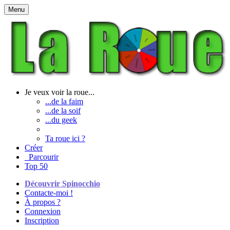
Menu
Je veux voir la roue...
...de la faim
...de la soif
...du geek
Ta roue ici ?
Créer
Parcourir
Top 50
Découvrir Spinocchio
Contacte-moi !
À propos ?
Connexion
Inscription