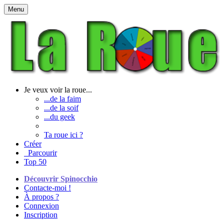
Menu
Je veux voir la roue...
...de la faim
...de la soif
...du geek
Ta roue ici ?
Créer
Parcourir
Top 50
Découvrir Spinocchio
Contacte-moi !
À propos ?
Connexion
Inscription