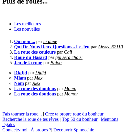
Plus de roues...
Les meilleures
Les nouvelles
Oui non ...
par
m dane
Qui De Nous Deux Questions - Le Jeu
par
Alexis_67110
La roue des couleurs
par
Cali
Roue du Hasard
par
qui sera choisi
Jeu de la roue
par
Baloo
Dkdjd
par
Djdjd
Miam
par
Max
Nom
par
Alex
La roue des doudous
par
Momo
La roue des doudous
par
Momor
Fais tourner la roue...
|
Crée ta propre roue du bonheur
Recherche la roue de tes rêves
|
Top 50 du bonheur
|
Mentions
légales
Contacte-moi
|
À propos ?
|
Découvrir Spinocchio