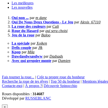
Les meilleures
Les nouvelles
Oui non ...
par
m dane
Qui De Nous Deux Questions - Le Jeu
par
Alexis_67110
La roue des couleurs
par
Cali
Roue du Hasard
par
qui sera choisi
Jeu de la roue
par
Baloo
La spéciale
par
Xoiken
Defis couple
par
Jfk
Kpop
par
Mila
Dawdasdwsasdww
par
Dadsads
Avec qui gregoire monte
par
Damien
Fais tourner la roue...
|
Crée ta propre roue du bonheur
Recherche la roue de tes rêves
|
Top 50 du bonheur
|
Mentions légales
Contacte-moi
|
À propos ?
|
Découvrir Spinocchio
Roues disponibles :
314687
Développé par
RUSSEBLANC
×