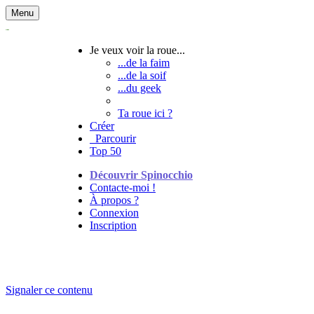
Menu
Je veux voir la roue...
...de la faim
...de la soif
...du geek
Ta roue ici ?
Créer
Parcourir
Top 50
Découvrir Spinocchio
Contacte-moi !
À propos ?
Connexion
Inscription
Signaler ce contenu