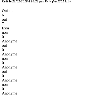
Créé le
21/02/2018 à 10:22
par
Exia
(Vu
1251
fois)
Oui non
6
oui
7
Exia
non
0
Anonyme
oui
0
Anonyme
non
0
Anonyme
oui
0
Anonyme
non
0
Anonyme