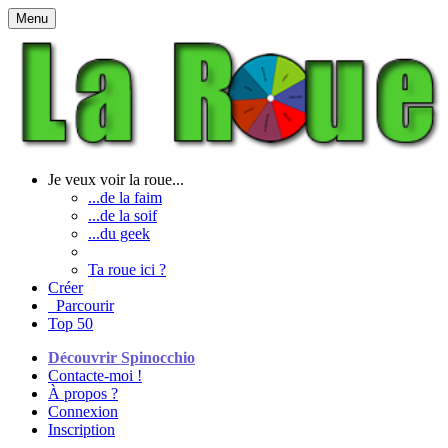
Menu
Je veux voir la roue...
...de la faim
...de la soif
...du geek
Ta roue ici ?
Créer
Parcourir
Top 50
Découvrir Spinocchio
Contacte-moi !
À propos ?
Connexion
Inscription