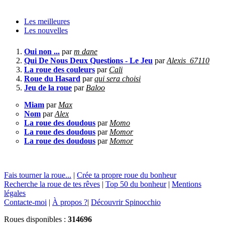
Les meilleures
Les nouvelles
Oui non ...
par
m dane
Qui De Nous Deux Questions - Le Jeu
par
Alexis_67110
La roue des couleurs
par
Cali
Roue du Hasard
par
qui sera choisi
Jeu de la roue
par
Baloo
Miam
par
Max
Nom
par
Alex
La roue des doudous
par
Momo
La roue des doudous
par
Momor
La roue des doudous
par
Momor
Fais tourner la roue...
|
Crée ta propre roue du bonheur
Recherche la roue de tes rêves
|
Top 50 du bonheur
|
Mentions
légales
Contacte-moi
|
À propos ?
|
Découvrir Spinocchio
Roues disponibles :
314696