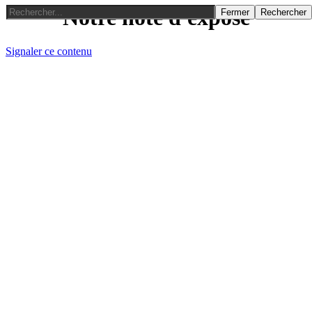
Notre note d'exposé
Fermer
Rechercher
Signaler ce contenu